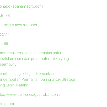
lohapokepanamacity.com
kto 88
lot bonus new member
lot777
ot 88
enomena kemenangan beruntun antara
ebetulan murni dan pola matematika yang
ersembunyi
enelusuri Jejak Digital Persentase
engembalian Permainan Daring untuk Strategi
ang Lebih Matang
ttps://www.demenciagastrobar.com/
lot gacor