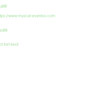
ila88
ttps://www.muscat-eventos.com
io88
ot bet kecil