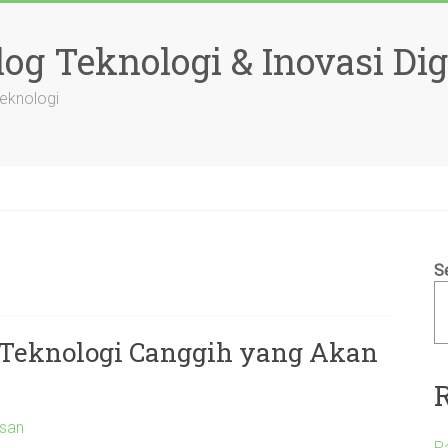
og Teknologi & Inovasi Dig
Teknologi
S
 Teknologi Canggih yang Akan
asan
P