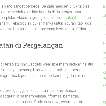
a
a yang sangat berbeda. Dengan headset VR, kita bisa
 game seolah-olah kita berada di dalamnya, atau
o
g kompleks. Akses langsung ke
huntsvillemilitaryband.com
arik. Teknologi ini bukan hanya untuk hiburan, tapi juga
s
a bisa belajar dengan cara yang lebih interaktif dan
s
atan di Pergelangan
sl
f
k
t
il tetap stylish? Gadgets wearable membuktikan hal itu!
tidak hanya menampilkan waktu, tetapi juga memantau
M
nologi ini tidak pernah berhenti berkembang dan akan
P
y
eteksi gangguan kesehatan lebih dini. Dengan
h
gadget ini bisa memberikan informasi berharga,
an sebelum muncul. Pada dasarnya, wearables ini
S