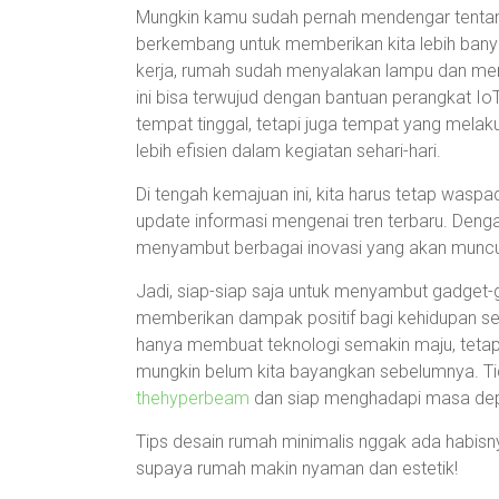
Mungkin kamu sudah pernah mendengar tentang 
berkembang untuk memberikan kita lebih ban
kerja, rumah sudah menyalakan lampu dan me
ini bisa terwujud dengan bantuan perangkat IoT
tempat tinggal, tetapi juga tempat yang mela
lebih efisien dalam kegiatan sehari-hari.
Di tengah kemajuan ini, kita harus tetap was
update informasi mengenai tren terbaru. Denga
menyambut berbagai inovasi yang akan muncul
Jadi, siap-siap saja untuk menyambut gadget-g
memberikan dampak positif bagi kehidupan seha
hanya membuat teknologi semakin maju, teta
mungkin belum kita bayangkan sebelumnya. Ti
thehyperbeam
dan siap menghadapi masa depa
Tips desain rumah minimalis nggak ada habisnya
supaya rumah makin nyaman dan estetik!