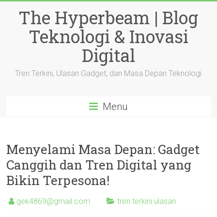
Skip
The Hyperbeam | Blog
to
content
Teknologi & Inovasi
Digital
Tren Terkini, Ulasan Gadget, dan Masa Depan Teknologi
Menu
Menyelami Masa Depan: Gadget
Canggih dan Tren Digital yang
Bikin Terpesona!
gek4869@gmail.com
tren terkini ulasan