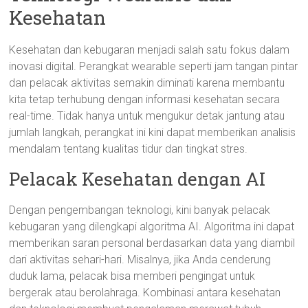
Kesehatan
Kesehatan dan kebugaran menjadi salah satu fokus dalam
inovasi digital. Perangkat wearable seperti jam tangan pintar
dan pelacak aktivitas semakin diminati karena membantu
kita tetap terhubung dengan informasi kesehatan secara
real-time. Tidak hanya untuk mengukur detak jantung atau
jumlah langkah, perangkat ini kini dapat memberikan analisis
mendalam tentang kualitas tidur dan tingkat stres.
Pelacak Kesehatan dengan AI
Dengan pengembangan teknologi, kini banyak pelacak
kebugaran yang dilengkapi algoritma AI. Algoritma ini dapat
memberikan saran personal berdasarkan data yang diambil
dari aktivitas sehari-hari. Misalnya, jika Anda cenderung
duduk lama, pelacak bisa memberi pengingat untuk
bergerak atau berolahraga. Kombinasi antara kesehatan