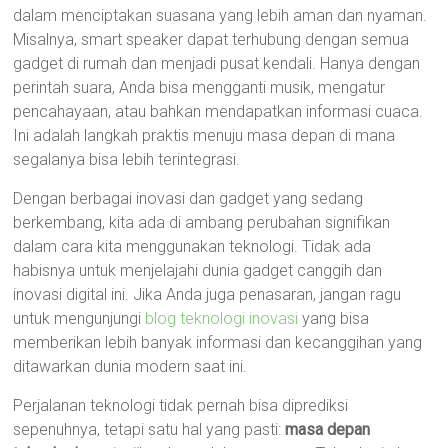
dalam menciptakan suasana yang lebih aman dan nyaman.
Misalnya, smart speaker dapat terhubung dengan semua
gadget di rumah dan menjadi pusat kendali. Hanya dengan
perintah suara, Anda bisa mengganti musik, mengatur
pencahayaan, atau bahkan mendapatkan informasi cuaca.
Ini adalah langkah praktis menuju masa depan di mana
segalanya bisa lebih terintegrasi.
Dengan berbagai inovasi dan gadget yang sedang
berkembang, kita ada di ambang perubahan signifikan
dalam cara kita menggunakan teknologi. Tidak ada
habisnya untuk menjelajahi dunia gadget canggih dan
inovasi digital ini. Jika Anda juga penasaran, jangan ragu
untuk mengunjungi
blog teknologi inovasi
yang bisa
memberikan lebih banyak informasi dan kecanggihan yang
ditawarkan dunia modern saat ini.
Perjalanan teknologi tidak pernah bisa diprediksi
sepenuhnya, tetapi satu hal yang pasti:
masa depan