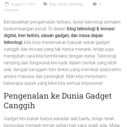
August 2, 2025
blog
,
inovasi
,
teknologi
0
Comment
Berdasarkan pengamatan terbaru, dunia teknologi semakin
berkembangan pesat. Di dalam
blog teknologi & inovasi
digital, tren terkini, ulasan gadget, dan masa depan
teknologi
, kita bisa menemukan banyak sekali gadget
canggih dan inovasi yang tak hanya menarik, tetapi juga
mengubah cara kita berinteraksi dengan dunia. Teknologi
ramping dan fungsional kini hadir dalam bentuk yang lebih
unik, dengan beragam tren terkini yang memikat silaturahmi
antara manusia dan perangkat. Mari kita menyelami
beberapa aspek yang bikin kita semua terpesona!
Pengenalan ke Dunia Gadget
Canggih
Gadget kini bukan hanya sekadar alat bantu, tetapi telah
berevolusi menjadi teman sehari-hari yang wajib ada. Mulai