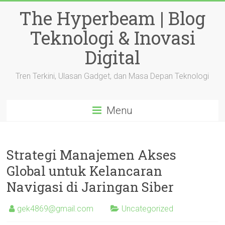
Skip
The Hyperbeam | Blog
to
content
Teknologi & Inovasi
Digital
Tren Terkini, Ulasan Gadget, dan Masa Depan Teknologi
Menu
Strategi Manajemen Akses
Global untuk Kelancaran
Navigasi di Jaringan Siber
gek4869@gmail.com
Uncategorized