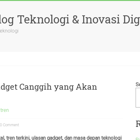
og Teknologi & Inovasi Dig
Teknologi
adget Canggih yang Akan
S
 tren
0 Comment
tal, tren terkini, ulasan gadget, dan masa depan teknologi
P