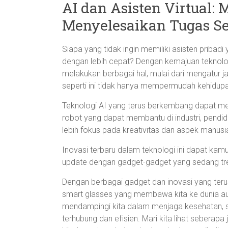
AI dan Asisten Virtual:
Menyelesaikan Tugas Se
Siapa yang tidak ingin memiliki asisten priba
dengan lebih cepat? Dengan kemajuan teknologi 
melakukan berbagai hal, mulai dari mengatur
seperti ini tidak hanya mempermudah kehidupa
Teknologi AI yang terus berkembang dapat me
robot yang dapat membantu di industri, pendid
lebih fokus pada kreativitas dan aspek manusia
Inovasi terbaru dalam teknologi ini dapat ka
update dengan gadget-gadget yang sedang tren 
Dengan berbagai gadget dan inovasi yang terus
smart glasses yang membawa kita ke dunia au
mendampingi kita dalam menjaga kesehatan, s
terhubung dan efisien. Mari kita lihat seberap