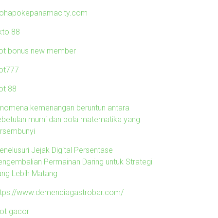
lohapokepanamacity.com
kto 88
lot bonus new member
lot777
ot 88
enomena kemenangan beruntun antara
ebetulan murni dan pola matematika yang
ersembunyi
enelusuri Jejak Digital Persentase
engembalian Permainan Daring untuk Strategi
ang Lebih Matang
ttps://www.demenciagastrobar.com/
lot gacor