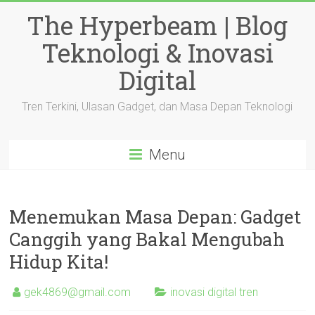
Skip
The Hyperbeam | Blog
to
content
Teknologi & Inovasi
Digital
Tren Terkini, Ulasan Gadget, dan Masa Depan Teknologi
Menu
Menemukan Masa Depan: Gadget
Canggih yang Bakal Mengubah
Hidup Kita!
gek4869@gmail.com
inovasi digital tren