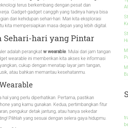
Teknologi terus berkembang dengan pesat dan
A
ekerja. Gadget-gadget canggih yang tadinya hanya bisa
S
 bagian dari kehidupan sehari-hari. Mari kita eksplorasi
K
 kita mempersiapkan masa depan yang lebih digital.
S
 Sehari-hari yang Pintar
Hi
M
uler adalah perangkat
w wearable
. Mulai dari jam tangan
Po
get wearable ini memberikan kita akses ke informasi
ayangkan, cukup dengan menatap layar jam tangan,
M
musik, atau bahkan memantau kesehatanmu.
B
 Wearable
hal yang perlu diperhatikan. Pertama, pastikan
hone yang kamu gunakan. Kedua, pertimbangkan fitur
n, pengukur detak jantung, atau hanya sekedar
t
nting! Pilihlah yang sesuai dengan selera gaya hidupmu.
b