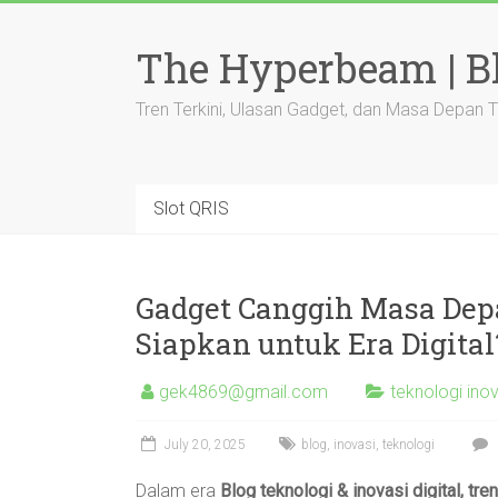
Skip
to
The Hyperbeam | Bl
content
Tren Terkini, Ulasan Gadget, dan Masa Depan 
Slot QRIS
Gadget Canggih Masa Dep
Siapkan untuk Era Digital
gek4869@gmail.com
teknologi inov
July 20, 2025
blog
,
inovasi
,
teknologi
Dalam era
Blog teknologi & inovasi digital, tr