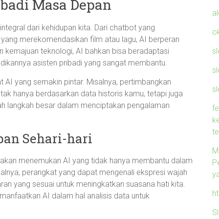
ribadi Masa Depan
a
tegral dari kehidupan kita. Dari chatbot yang
o
yang merekomendasikan film atau lagu, AI berperan
s
n kemajuan teknologi, AI bahkan bisa beradaptasi
dikannya asisten pribadi yang sangat membantu.
s
at AI yang semakin pintar. Misalnya, pertimbangkan
sl
ak hanya berdasarkan data historis kamu, tetapi juga
ah langkah besar dalam menciptakan pengalaman
f
k
t
an Sehari-hari
M
n akan menemukan AI yang tidak hanya membantu dalam
P
Misalnya, perangkat yang dapat mengenali ekspresi wajah
y
an yang sesuai untuk meningkatkan suasana hati kita.
h
emanfaatkan AI dalam hal analisis data untuk
S