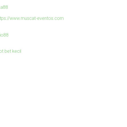
ila88
ttps://www.muscat-eventos.com
io88
ot bet kecil