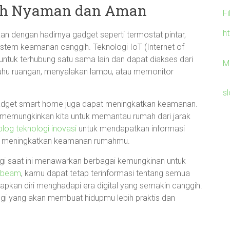
bih Nyaman dan Aman
F
h
n dengan hadirnya gadget seperti termostat pintar,
sistem keamanan canggih. Teknologi IoT (Internet of
ntuk terhubung satu sama lain dan dapat diakses dari
M
uhu ruangan, menyalakan lampu, atau memonitor
sl
gadget smart home juga dapat meningkatkan keamanan.
memungkinkan kita untuk memantau rumah dari jarak
blog teknologi inovasi
untuk mendapatkan informasi
pat meningkatkan keamanan rumahmu.
ogi saat ini menawarkan berbagai kemungkinan untuk
rbeam
, kamu dapat tetap terinformasi tentang semua
iapkan diri menghadapi era digital yang semakin canggih.
logi yang akan membuat hidupmu lebih praktis dan