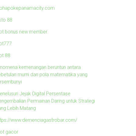
lohapokepanamacity.com
kto 88
lot bonus new member
lot777
ot 88
enomena kemenangan beruntun antara
ebetulan murni dan pola matematika yang
ersembunyi
enelusuri Jejak Digital Persentase
engembalian Permainan Daring untuk Strategi
ang Lebih Matang
ttps://www.demenciagastrobar.com/
lot gacor