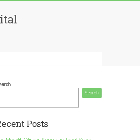
ital
earch
Search
Recent Posts
ips Memilih Gilingan Kopi yang Tepat Sesuai