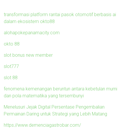
transformasi platform rantai pasok otomotif berbasis ai
dalam ekosistem okto88
alohapokepanamacity.com
okto 88
slot bonus new member
slot777
slot 88
fenomena kemenangan beruntun antara kebetulan murni
dan pola matematika yang tersembunyi
Menelusuri Jejak Digital Persentase Pengembalian
Permainan Daring untuk Strategi yang Lebih Matang
https://www.demenciagastrobar.com/