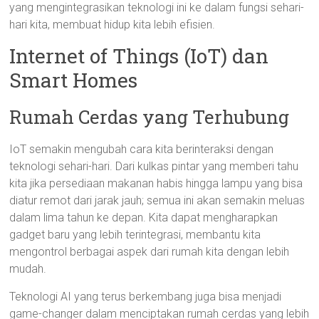
yang mengintegrasikan teknologi ini ke dalam fungsi sehari-
hari kita, membuat hidup kita lebih efisien.
Internet of Things (IoT) dan
Smart Homes
Rumah Cerdas yang Terhubung
IoT semakin mengubah cara kita berinteraksi dengan
teknologi sehari-hari. Dari kulkas pintar yang memberi tahu
kita jika persediaan makanan habis hingga lampu yang bisa
diatur remot dari jarak jauh; semua ini akan semakin meluas
dalam lima tahun ke depan. Kita dapat mengharapkan
gadget baru yang lebih terintegrasi, membantu kita
mengontrol berbagai aspek dari rumah kita dengan lebih
mudah.
Teknologi AI yang terus berkembang juga bisa menjadi
game-changer dalam menciptakan rumah cerdas yang lebih