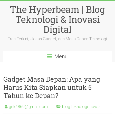
Skip
The Hyperbeam | Blog
to
content
Teknologi & Inovasi
Digital
Tren Terkini, Ulasan Gadget, dan Masa Depan Teknologi
Menu
Gadget Masa Depan: Apa yang
Harus Kita Siapkan untuk 5
Tahun ke Depan?
gek4869@gmail.com
blog teknologi inovasi