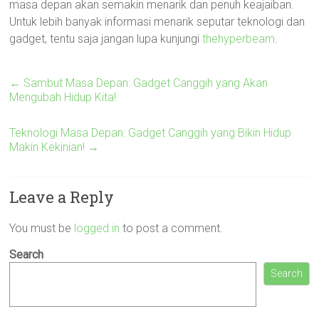
masa depan akan semakin menarik dan penuh keajaiban.
Untuk lebih banyak informasi menarik seputar teknologi dan
gadget, tentu saja jangan lupa kunjungi
thehyperbeam
.
←
Sambut Masa Depan: Gadget Canggih yang Akan
Mengubah Hidup Kita!
Teknologi Masa Depan: Gadget Canggih yang Bikin Hidup
Makin Kekinian!
→
Leave a Reply
You must be
logged in
to post a comment.
Search
Search