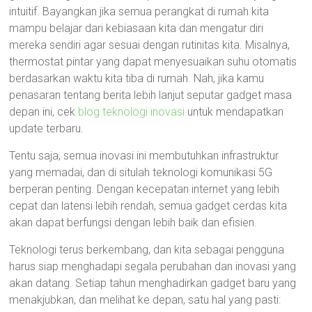
intuitif. Bayangkan jika semua perangkat di rumah kita
mampu belajar dari kebiasaan kita dan mengatur diri
mereka sendiri agar sesuai dengan rutinitas kita. Misalnya,
thermostat pintar yang dapat menyesuaikan suhu otomatis
berdasarkan waktu kita tiba di rumah. Nah, jika kamu
penasaran tentang berita lebih lanjut seputar gadget masa
depan ini, cek
blog teknologi inovasi
untuk mendapatkan
update terbaru.
Tentu saja, semua inovasi ini membutuhkan infrastruktur
yang memadai, dan di situlah teknologi komunikasi 5G
berperan penting. Dengan kecepatan internet yang lebih
cepat dan latensi lebih rendah, semua gadget cerdas kita
akan dapat berfungsi dengan lebih baik dan efisien.
Teknologi terus berkembang, dan kita sebagai pengguna
harus siap menghadapi segala perubahan dan inovasi yang
akan datang. Setiap tahun menghadirkan gadget baru yang
menakjubkan, dan melihat ke depan, satu hal yang pasti: