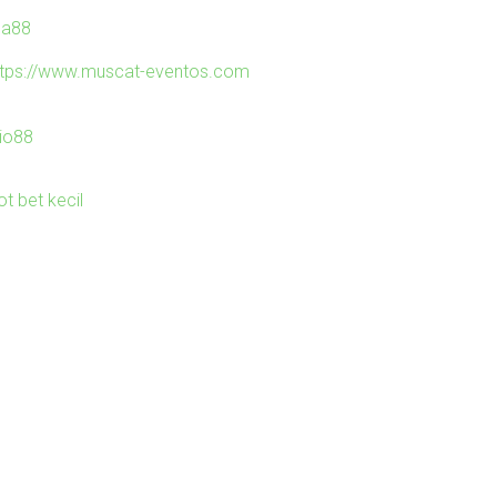
ila88
ttps://www.muscat-eventos.com
io88
ot bet kecil