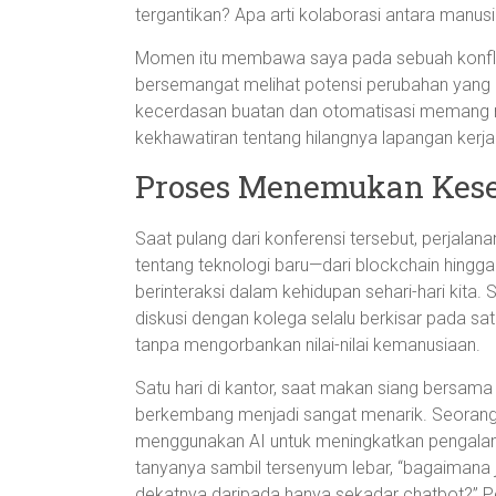
tergantikan? Apa arti kolaborasi antara manus
Momen itu membawa saya pada sebuah konflik
bersemangat melihat potensi perubahan yang bis
kecerdasan buatan dan otomatisasi memang mena
kekhawatiran tentang hilangnya lapangan kerja
Proses Menemukan Kes
Saat pulang dari konferensi tersebut, perjalan
tentang teknologi baru—dari blockchain hin
berinteraksi dalam kehidupan sehari-hari kita
diskusi dengan kolega selalu berkisar pada s
tanpa mengorbankan nilai-nilai kemanusiaan.
Satu hari di kantor, saat makan siang bersam
berkembang menjadi sangat menarik. Seoran
menggunakan AI untuk meningkatkan pengalama
tanyanya sambil tersenyum lebar, “bagaimana
dekatnya daripada hanya sekadar chatbot?” Pe