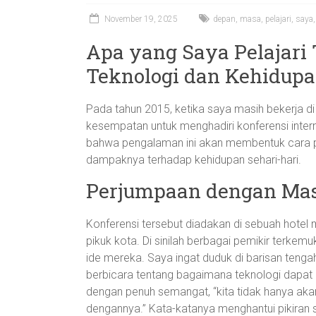
November 19, 2025
depan
,
masa
,
pelajari
,
saya
Apa yang Saya Pelajari
Teknologi dan Kehidupa
Pada tahun 2015, ketika saya masih bekerja di
kesempatan untuk menghadiri konferensi internas
bahwa pengalaman ini akan membentuk cara 
dampaknya terhadap kehidupan sehari-hari.
Perjumpaan dengan Ma
Konferensi tersebut diadakan di sebuah hotel 
pikuk kota. Di sinilah berbagai pemikir terkem
ide mereka. Saya ingat duduk di barisan tenga
berbicara tentang bagaimana teknologi dapat 
dengan penuh semangat, “kita tidak hanya aka
dengannya.” Kata-katanya menghantui pikiran s