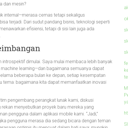
ia dan mesin?
a
 internal—merasa cemas tetapi sekaligus
o
a terjadi. Dari sudut pandang bisnis, teknologi seperti
warkan efisiensi, tetapi di sisi lain juga ada
s
.
s
eimbangan
sl
an introspektif dimulai. Saya mulai membaca lebih banyak
f
gga machine learning—dan bagaimana semuanya dapat
k
. Selama beberapa bulan ke depan, setiap kesempatan
t
atu tema: bagaimana kita dapat memanfaatkan inovasi
M
P
a tim pengembang perangkat lunak kami, diskusi
y
g rekan menyebutkan proyek baru mereka yang
h
n pengguna dalam aplikasi mobile kami. “Jadi,”
 jika pengguna merasa dia sedang bicara dengan teman
S
rasaan optimis itu mencuat dalam hati saya; mungkin