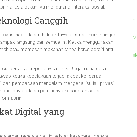
si manusia bukannya mengurangi interaksi sosial.
F
eknologi Canggih
h
inovasi hadir dalam hidup kita—dari smart home hingga
M
ampak langsung dari semua ini. Ketika menggunakan
umah atau memesan makanan tanpa harus berdiri antri
sl
ncul pertanyaan-pertanyaan etis: Bagaimana data
jawab ketika kecelakaan terjadi akibat kendaraan
cil dan pembacaan mendalam mengenai isu-isu privasi
ar bagi saya adalah pentingnya kesadaran serta
ormasi ini.
kat Digital yang
 pengalaman-pengalaman ini adalah kesadaran bahwa