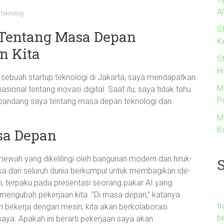
A
,
teknologi
S
 Tentang Masa Depan
K
n Kita
S
Hi
 sebuah startup teknologi di Jakarta, saya mendapatkan
M
ional tentang inovasi digital. Saat itu, saya tidak tahu
Po
pandang saya tentang masa depan teknologi dan
M
B
sa Depan
mewah yang dikelilingi oleh bangunan modern dan hiruk-
uka dari seluruh dunia berkumpul untuk membagikan ide-
h, terpaku pada presentasi seorang pakar AI yang
mengubah pekerjaan kita. “Di masa depan,” katanya
t
n bekerja dengan mesin; kita akan berkolaborasi
b
aya. Apakah ini berarti pekerjaan saya akan