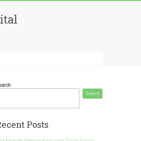
ital
earch
Search
Recent Posts
ips Memilih Gilingan Kopi yang Tepat Sesuai