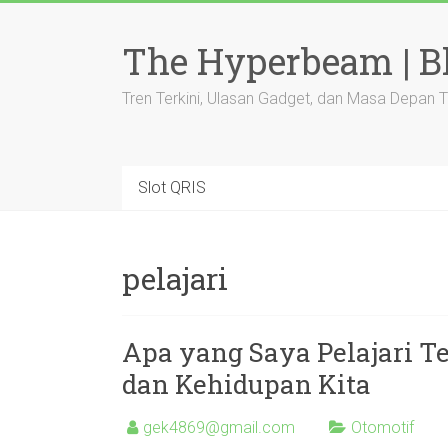
Skip
to
The Hyperbeam | Bl
content
Tren Terkini, Ulasan Gadget, dan Masa Depan 
Slot QRIS
pelajari
Apa yang Saya Pelajari T
dan Kehidupan Kita
gek4869@gmail.com
Otomotif