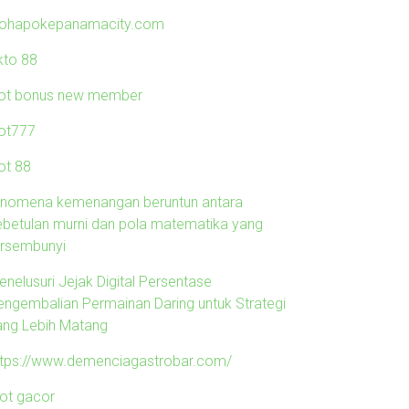
lohapokepanamacity.com
kto 88
lot bonus new member
lot777
ot 88
enomena kemenangan beruntun antara
ebetulan murni dan pola matematika yang
ersembunyi
enelusuri Jejak Digital Persentase
engembalian Permainan Daring untuk Strategi
ang Lebih Matang
ttps://www.demenciagastrobar.com/
lot gacor