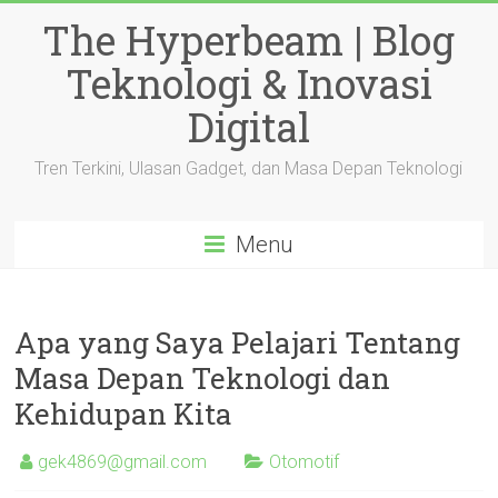
Skip
The Hyperbeam | Blog
to
content
Teknologi & Inovasi
Digital
Tren Terkini, Ulasan Gadget, dan Masa Depan Teknologi
Menu
Apa yang Saya Pelajari Tentang
Masa Depan Teknologi dan
Kehidupan Kita
gek4869@gmail.com
Otomotif