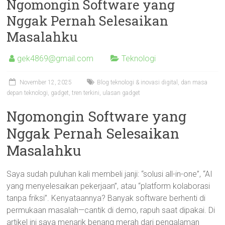
Ngomongin Software yang
Nggak Pernah Selesaikan
Masalahku
gek4869@gmail.com
Teknologi
November 12, 2025
Blog teknologi & inovasi digital
,
dan masa
depan teknologi
,
gadget
,
tren terkini
,
ulasan gadget
Ngomongin Software yang
Nggak Pernah Selesaikan
Masalahku
Saya sudah puluhan kali membeli janji: “solusi all-in-one”, “AI
yang menyelesaikan pekerjaan”, atau “platform kolaborasi
tanpa friksi”. Kenyataannya? Banyak software berhenti di
permukaan masalah—cantik di demo, rapuh saat dipakai. Di
artikel ini saya menarik benang merah dari pengalaman