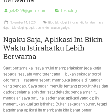
gek4869@gmail.com
Teknologi
November 14, 2025
Blog teknologi & inovasi digital
,
dan masa
depan teknologi
,
gadget
,
tren terkini
,
ulasan gadget
Ngaku Saja, Aplikasi Ini Bikin
Waktu Istirahatku Lebih
Berwarna
Saat pertama kali saya mulai memperlakukan jeda kerja
sebagai sesuatu yang terencana — bukan sekadar scroll
otomatis — rasanya seperti membuka jendela di ruangan
yang pengap. Saya sudah menulis tentang produktivitas dan
gadget selama lebih dari satu dekade; pengalaman itu
mengajari saya satu hal sederhana: aplikasi yang dipilih
menentukan kualitas istirahat. Bukan sekadar hiburan, tetapi
bagaimana aplikasi itu membantu kita benar-benar