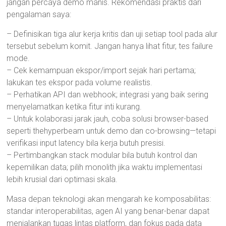
jangan percaya demo manis. Rekomendasi praktis dari
pengalaman saya:
– Definisikan tiga alur kerja kritis dan uji setiap tool pada alur
tersebut sebelum komit. Jangan hanya lihat fitur, tes failure
mode.
– Cek kemampuan ekspor/import sejak hari pertama;
lakukan tes ekspor pada volume realistis.
– Perhatikan API dan webhook; integrasi yang baik sering
menyelamatkan ketika fitur inti kurang.
– Untuk kolaborasi jarak jauh, coba solusi browser-based
seperti thehyperbeam untuk demo dan co-browsing—tetapi
verifikasi input latency bila kerja butuh presisi.
– Pertimbangkan stack modular bila butuh kontrol dan
kepemilikan data; pilih monolith jika waktu implementasi
lebih krusial dari optimasi skala.
Masa depan teknologi akan mengarah ke komposabilitas:
standar interoperabilitas, agen AI yang benar-benar dapat
menjalankan tugas lintas platform, dan fokus pada data