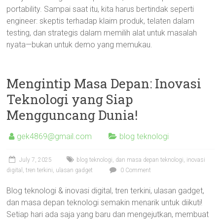
portability. Sampai saat itu, kita harus bertindak seperti
engineer: skeptis terhadap klaim produk, telaten dalam
testing, dan strategis dalam memilih alat untuk masalah
nyata—bukan untuk demo yang memukau.
Mengintip Masa Depan: Inovasi
Teknologi yang Siap
Mengguncang Dunia!
gek4869@gmail.com
blog teknologi
July 7, 2025
blog teknologi
,
dan masa depan teknologi
,
inovasi
digital
,
tren terkini
,
ulasan gadget
0 Comment
Blog teknologi & inovasi digital, tren terkini, ulasan gadget,
dan masa depan teknologi semakin menarik untuk diikuti!
Setiap hari ada saja yang baru dan mengejutkan, membuat