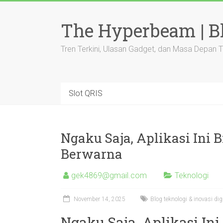
Skip
to
The Hyperbeam | Bl
content
Tren Terkini, Ulasan Gadget, dan Masa Depan 
Slot QRIS
Ngaku Saja, Aplikasi Ini 
Berwarna
gek4869@gmail.com
Teknologi
November 14, 2025
Blog teknologi & inovasi digi
Ngaku Saja, Aplikasi Ini