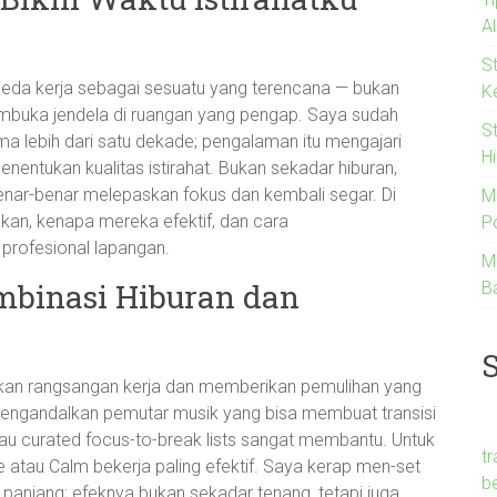
A
S
jeda kerja sebagai sesuatu yang terencana — bukan
K
embuka jendela di ruangan yang pengap. Saya sudah
S
ma lebih dari satu dekade; pengalaman itu mengajari
Hi
menentukan kualitas istirahat. Bukan sekadar hiburan,
benar-benar melepaskan fokus dan kembali segar. Di
M
nakan, kenapa mereka efektif, dan cara
Po
rofesional lapangan.
M
ombinasi Hiburan dan
B
uskan rangsangan kerja dan memberikan pemulihan yang
engandalkan pemutar musik yang bisa membuat transisi
tau curated focus-to-break lists sangat membantu. Untuk
t
e atau Calm bekerja paling efektif. Saya kerap men-set
b
 panjang; efeknya bukan sekadar tenang, tetapi juga