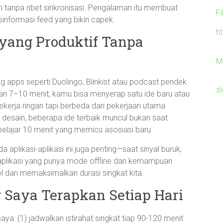
gan tanpa ribet sinkronisasi. Pengalaman itu membuat
F
isinformasi feed yang bikin capek.
h
t yang Produktif Tanpa
M
ng apps seperti Duolingo, Blinkist atau podcast pendek
sl
gan 7–10 menit, kamu bisa menyerap satu ide baru atau
kerja ringan tapi berbeda dari pekerjaan utama
 desain, beberapa ide terbaik muncul bukan saat
belajar 10 menit yang memicu asosiasi baru.
 aplikasi-aplikasi ini juga penting—saat sinyal buruk,
 aplikasi yang punya mode offline dan kemampuan
l dan memaksimalkan durasi singkat kita.
 Saya Terapkan Setiap Hari
aya: (1) jadwalkan istirahat singkat tiap 90-120 menit