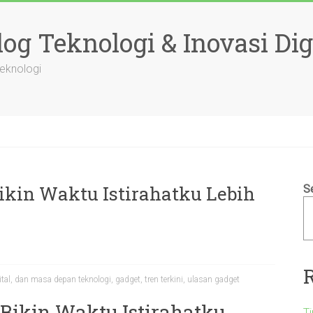
og Teknologi & Inovasi Dig
Teknologi
Bikin Waktu Istirahatku Lebih
S
tal
,
dan masa depan teknologi
,
gadget
,
tren terkini
,
ulasan gadget
 Bikin Waktu Istirahatku
T