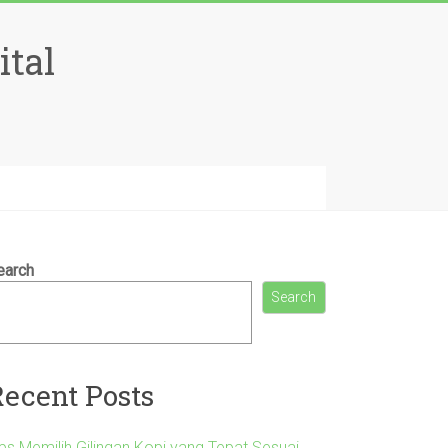
ital
earch
Search
Recent Posts
ips Memilih Gilingan Kopi yang Tepat Sesuai