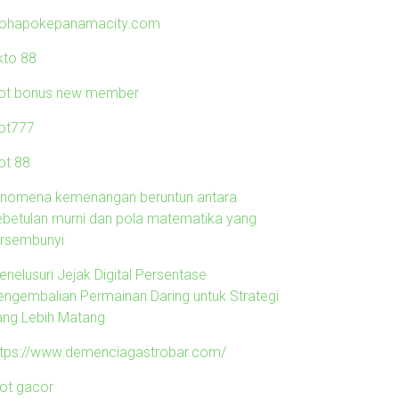
lohapokepanamacity.com
kto 88
lot bonus new member
lot777
ot 88
enomena kemenangan beruntun antara
ebetulan murni dan pola matematika yang
ersembunyi
enelusuri Jejak Digital Persentase
engembalian Permainan Daring untuk Strategi
ang Lebih Matang
ttps://www.demenciagastrobar.com/
lot gacor