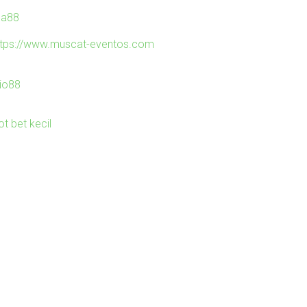
ila88
ttps://www.muscat-eventos.com
io88
ot bet kecil