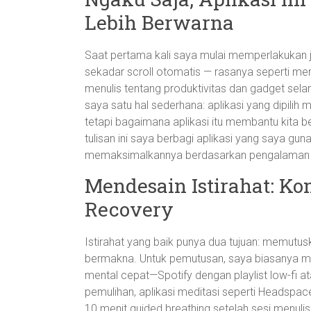
Lebih Berwarna
Saat pertama kali saya mulai memperlakukan 
sekadar scroll otomatis — rasanya seperti m
menulis tentang produktivitas dan gadget sela
saya satu hal sederhana: aplikasi yang dipilih 
tetapi bagaimana aplikasi itu membantu kita 
tulisan ini saya berbagi aplikasi yang saya gu
memaksimalkannya berdasarkan pengalaman p
Mendesain Istirahat: K
Recovery
Istirahat yang baik punya dua tujuan: memut
bermakna. Untuk pemutusan, saya biasanya m
mental cepat—Spotify dengan playlist low-fi a
pemulihan, aplikasi meditasi seperti Headspac
10 menit guided breathing setelah sesi menulis