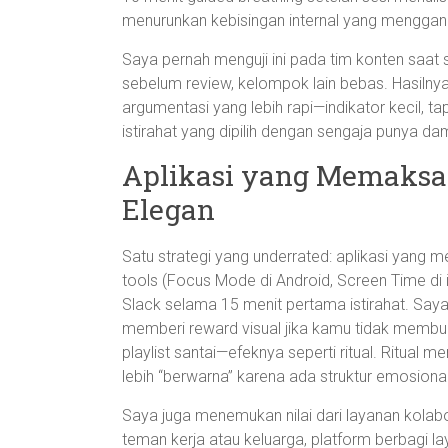
menurunkan kebisingan internal yang menggang
Saya pernah menguji ini pada tim konten saat s
sebelum review, kelompok lain bebas. Hasilnya
argumentasi yang lebih rapi—indikator kecil, t
istirahat yang dipilih dengan sengaja punya da
Aplikasi yang Memaksa
Elegan
Satu strategi yang underrated: aplikasi yang 
tools (Focus Mode di Android, Screen Time di
Slack selama 15 menit pertama istirahat. Saya
memberi reward visual jika kamu tidak membuka
playlist santai—efeknya seperti ritual. Ritual 
lebih “berwarna” karena ada struktur emosiona
Saya juga menemukan nilai dari layanan kolabo
teman kerja atau keluarga, platform berbagi l