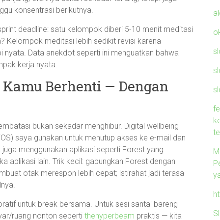
gu konsentrasi berikutnya.
a
print deadline: satu kelompok diberi 5-10 menit meditasi
o
? Kelompok meditasi lebih sedikit revisi karena
s
api nyata. Data anekdot seperti ini menguatkan bahwa
mpak kerja nyata.
s
 Kamu Berhenti — Dengan
sl
f
k
membatasi bukan sekadar menghibur. Digital wellbeing
t
 iOS) saya gunakan untuk menutup akses ke e-mail dan
 juga menggunakan aplikasi seperti Forest yang
M
 aplikasi lain. Trik kecil: gabungkan Forest dengan
P
membuat otak merespon lebih cepat; istirahat jadi terasa
y
lnya.
h
ratif untuk break bersama. Untuk sesi santai bareng
S
ayar/ruang nonton seperti
thehyperbeam
praktis — kita