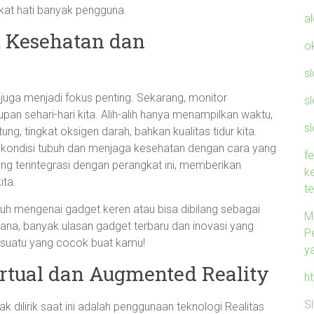
at hati banyak pengguna.
a
m Kesehatan dan
o
s
 juga menjadi fokus penting. Sekarang, monitor
s
an sehari-hari kita. Alih-alih hanya menampilkan waktu,
sl
, tingkat oksigen darah, bahkan kualitas tidur kita.
kan kondisi tubuh dan menjaga kesehatan dengan cara yang
f
yang terintegrasi dengan perangkat ini, memberikan
k
ita.
t
jauh mengenai gadget keren atau bisa dibilang sebagai
M
 sana, banyak ulasan gadget terbaru dan inovasi yang
P
esuatu yang cocok buat kamu!
y
Virtual dan Augmented Reality
h
S
ak dilirik saat ini adalah penggunaan teknologi Realitas