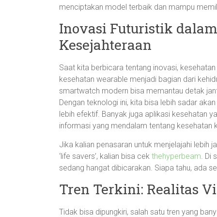
menciptakan model terbaik dan mampu memik
Inovasi Futuristik dala
Kesejahteraan
Saat kita berbicara tentang inovasi, kesehatan
kesehatan wearable menjadi bagian dari kehidup
smartwatch modern bisa memantau detak jantung
Dengan teknologi ini, kita bisa lebih sadar a
lebih efektif. Banyak juga aplikasi kesehatan 
informasi yang mendalam tentang kesehatan k
Jika kalian penasaran untuk menjelajahi lebih 
‘life savers’, kalian bisa cek
thehyperbeam
. Di
sedang hangat dibicarakan. Siapa tahu, ada s
Tren Terkini: Realitas 
Tidak bisa dipungkiri, salah satu tren yang bany