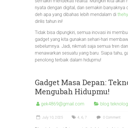
semakin mendekati realita. Mungkin kita akan
nyata dengan digital, dan semakin banyaknya 
deh apa yang dibahas lebih mendalam di
theh
dirilis tahun ini!
Tidak bisa dipungkiri, semua inovasi ini membu
gadget yang kita gunakan sehari-hari membaw
sebelumnya. Jadi, nikmati saja semua tren dan
menawarkan sesuatu yang baru. Siapa tahu, gad
penolong terbaik dalam hidupmu!
Gadget Masa Depan: Tekn
Mengubah Hidupmu!
gek4869@gmail.com
blog teknolog
July 10, 2025
4
,
6
,
7
0 Comment