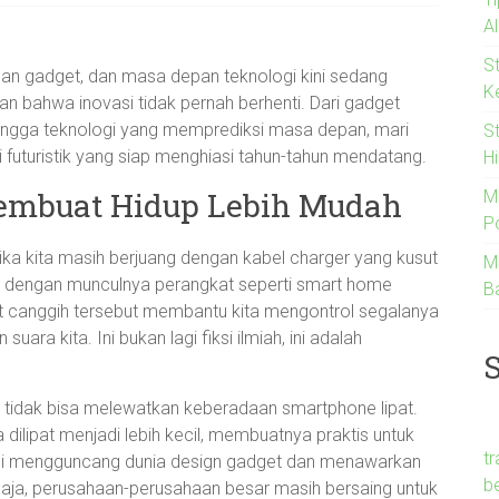
A
S
 ulasan gadget, dan masa depan teknologi kini sedang
K
n bahwa inovasi tidak pernah berhenti. Dari gadget
hingga teknologi yang memprediksi masa depan, mari
S
i futuristik yang siap menghiasi tahun-tahun mendatang.
Hi
embuat Hidup Lebih Mudah
M
Po
ika kita masih berjuang dengan kabel charger yang kusut
M
i, dengan munculnya perangkat seperti smart home
B
et canggih tersebut membantu kita mengontrol segalanya
ra kita. Ini bukan lagi fiksi ilmiah, ini adalah
a tidak bisa melewatkan keberadaan smartphone lipat.
 dilipat menjadi lebih kecil, membuatnya praktis untuk
t
ini mengguncang dunia design gadget dan menawarkan
b
aja, perusahaan-perusahaan besar masih bersaing untuk