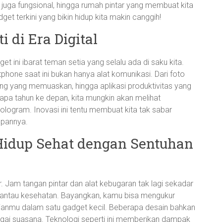
 juga fungsional, hingga rumah pintar yang membuat kita
et terkini yang bikin hidup kita makin canggih!
 di Era Digital
t ini ibarat teman setia yang selalu ada di saku kita.
hone saat ini bukan hanya alat komunikasi. Dari foto
ng yang memuaskan, hingga aplikasi produktivitas yang
a tahun ke depan, kita mungkin akan melihat
logram. Inovasi ini tentu membuat kita tak sabar
epannya.
Hidup Sehat dengan Sentuhan
 Jam tangan pintar dan alat kebugaran tak lagi sekadar
mantau kesehatan. Bayangkan, kamu bisa mengukur
harianmu dalam satu gadget kecil. Beberapa desain bahkan
agai suasana. Teknologi seperti ini memberikan dampak