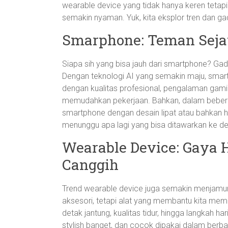
wearable device yang tidak hanya keren tetapi
semakin nyaman. Yuk, kita eksplor tren dan gadg
Smarphone: Teman Sejati
Siapa sih yang bisa jauh dari smartphone? Gadge
Dengan teknologi AI yang semakin maju, smartp
dengan kualitas profesional, pengalaman gami
memudahkan pekerjaan. Bahkan, dalam beberap
smartphone dengan desain lipat atau bahkan ho
menunggu apa lagi yang bisa ditawarkan ke d
Wearable Device: Gaya 
Canggih
Trend wearable device juga semakin menjamur.
aksesori, tetapi alat yang membantu kita me
detak jantung, kualitas tidur, hingga langkah 
stylish banget, dan cocok dipakai dalam berb