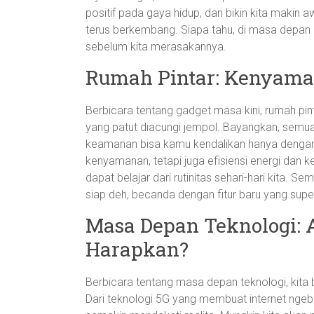
positif pada gaya hidup, dan bikin kita makin a
terus berkembang. Siapa tahu, di masa depan
sebelum kita merasakannya.
Rumah Pintar: Kenyam
Berbicara tentang gadget masa kini, rumah p
yang patut diacungi jempol. Bayangkan, semua
keamanan bisa kamu kendalikan hanya dengan 
kenyamanan, tetapi juga efisiensi energi dan
dapat belajar dari rutinitas sehari-hari kita. S
siap deh, becanda dengan fitur baru yang supe
Masa Depan Teknologi: A
Harapkan?
Berbicara tentang masa depan teknologi, kit
Dari teknologi 5G yang membuat internet ngeb