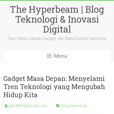
Skip
The Hyperbeam | Blog
to
content
Teknologi & Inovasi
Digital
Tren Terkini, Ulasan Gadget, dan Masa Depan Teknologi
Menu
Gadget Masa Depan: Menyelami
Tren Teknologi yang Mengubah
Hidup Kita
gek4869@gmail.com
blog teknologi