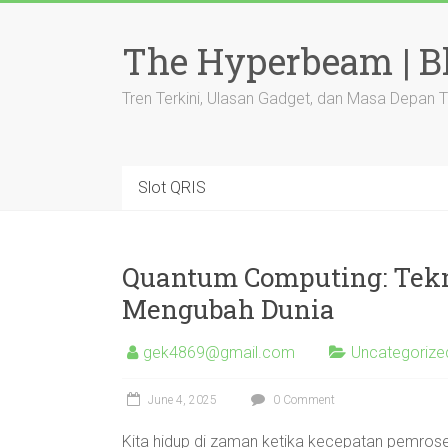
Skip
to
The Hyperbeam | Bl
content
Tren Terkini, Ulasan Gadget, dan Masa Depan 
Slot QRIS
Quantum Computing: Tekn
Mengubah Dunia
gek4869@gmail.com
Uncategorize
June 4, 2025
0 Comment
Kita hidup di zaman ketika kecepatan pemroses