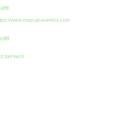
ila88
ttps://www.muscat-eventos.com
io88
ot bet kecil