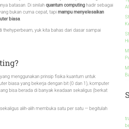
ya batasan. Di sinilah
quantum computing
hadir sebagai
A
 yang bukan cuma cepat, tapi
mampu menyelesaikan
S
uter biasa
.
K
di thehyperbeam, yuk kita bahas dari dasar sampai
S
Hi
M
Po
ting?
M
B
ang menggunakan prinsip fisika kuantum untuk
r biasa yang bekerja dengan bit (0 dan 1), komputer
yang bisa berada di banyak keadaan sekaligus (berkat
kaligus alih-alih membuka satu per satu — begitulah
t
b