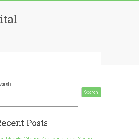
ital
earch
Search
Recent Posts
ips Memilih Gilingan Kopi yang Tepat Sesuai