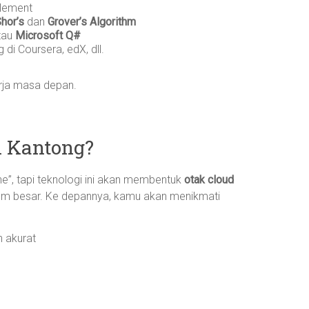
glement
hor’s
dan
Grover’s Algorithm
tau
Microsoft Q#
di Coursera, edX, dll.
kerja masa depan.
i Kantong?
e”, tapi teknologi ini akan membentuk
otak cloud
tem besar. Ke depannya, kamu akan menikmati
 akurat