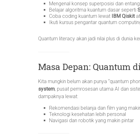
Mengenal konsep superposisi dan entan
Belajar algoritma kuantum dasar seperti
S
Coba coding kuantum lewat
IBM Qiskit
a
Ikuti kursus pengantar quantum computing 
Quantum literacy akan jadi nilai plus di dunia 
Masa Depan: Quantum d
Kita mungkin belum akan punya “quantum phon
system
, pusat pemrosesan utama AI dan sis
dampaknya lewat:
Rekomendasi belanja dan film yang makin
Teknologi kesehatan lebih personal
Navigasi dan robotik yang makin pintar