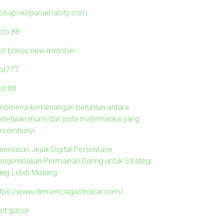
lohapokepanamacity.com
kto 88
lot bonus new member
lot777
ot 88
enomena kemenangan beruntun antara
ebetulan murni dan pola matematika yang
ersembunyi
enelusuri Jejak Digital Persentase
engembalian Permainan Daring untuk Strategi
ang Lebih Matang
ttps://www.demenciagastrobar.com/
lot gacor