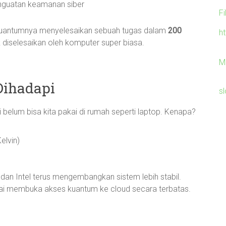
enguatan keamanan siber
F
uantumnya menyelesaikan sebuah tugas dalam
200
h
 diselesaikan oleh komputer super biasa.
M
Dihadapi
sl
elum bisa kita pakai di rumah seperti laptop. Kenapa?
elvin)
 dan Intel terus mengembangkan sistem lebih stabil.
ulai membuka akses kuantum ke cloud secara terbatas.