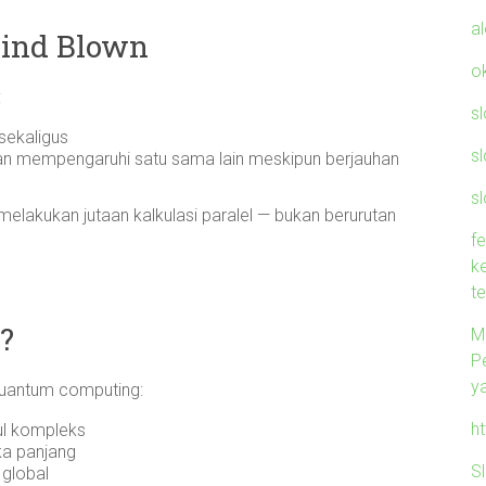
a
Mind Blown
o
:
s
sekaligus
s
dan mempengaruhi satu sama lain meskipun berjauhan
sl
elakukan jutaan kalkulasi paralel — bukan berurutan
f
k
t
?
M
P
y
quantum computing:
h
ul kompleks
ka panjang
S
 global