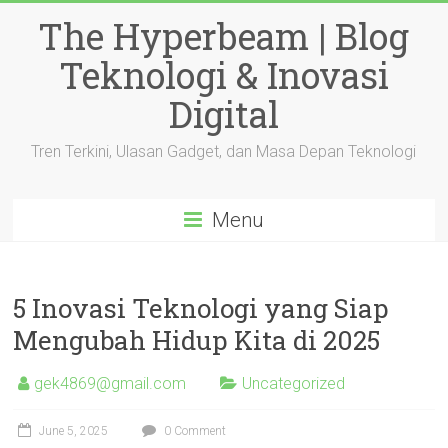
Skip
The Hyperbeam | Blog
to
content
Teknologi & Inovasi
Digital
Tren Terkini, Ulasan Gadget, dan Masa Depan Teknologi
Menu
5 Inovasi Teknologi yang Siap
Mengubah Hidup Kita di 2025
gek4869@gmail.com
Uncategorized
June 5, 2025
0 Comment