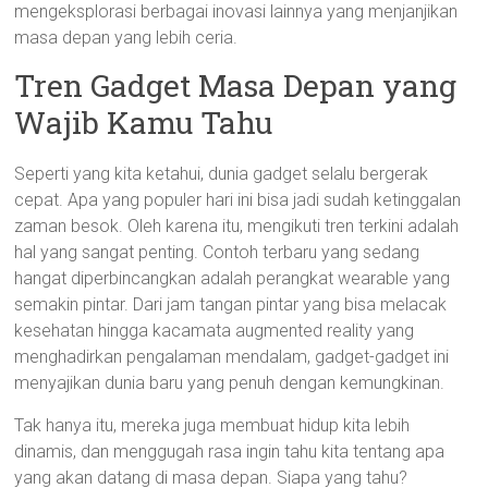
mengeksplorasi berbagai inovasi lainnya yang menjanjikan
masa depan yang lebih ceria.
Tren Gadget Masa Depan yang
Wajib Kamu Tahu
Seperti yang kita ketahui, dunia gadget selalu bergerak
cepat. Apa yang populer hari ini bisa jadi sudah ketinggalan
zaman besok. Oleh karena itu, mengikuti tren terkini adalah
hal yang sangat penting. Contoh terbaru yang sedang
hangat diperbincangkan adalah perangkat wearable yang
semakin pintar. Dari jam tangan pintar yang bisa melacak
kesehatan hingga kacamata augmented reality yang
menghadirkan pengalaman mendalam, gadget-gadget ini
menyajikan dunia baru yang penuh dengan kemungkinan.
Tak hanya itu, mereka juga membuat hidup kita lebih
dinamis, dan menggugah rasa ingin tahu kita tentang apa
yang akan datang di masa depan. Siapa yang tahu?