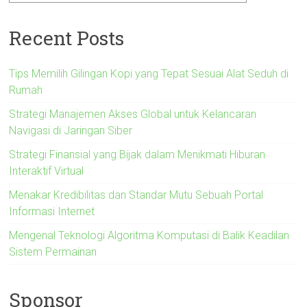
Recent Posts
Tips Memilih Gilingan Kopi yang Tepat Sesuai Alat Seduh di
Rumah
Strategi Manajemen Akses Global untuk Kelancaran
Navigasi di Jaringan Siber
Strategi Finansial yang Bijak dalam Menikmati Hiburan
Interaktif Virtual
Menakar Kredibilitas dan Standar Mutu Sebuah Portal
Informasi Internet
Mengenal Teknologi Algoritma Komputasi di Balik Keadilan
Sistem Permainan
Sponsor