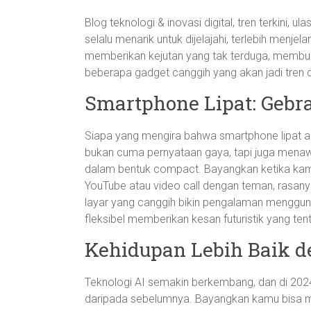
Blog teknologi & inovasi digital, tren terkini,
selalu menarik untuk dijelajahi, terlebih menjel
memberikan kejutan yang tak terduga, membuat 
beberapa gadget canggih yang akan jadi tren di
Smartphone Lipat: Gebr
Siapa yang mengira bahwa smartphone lipat a
bukan cuma pernyataan gaya, tapi juga menawa
dalam bentuk compact. Bayangkan ketika kam
YouTube atau video call dengan teman, rasany
layar yang canggih bikin pengalaman menggun
fleksibel memberikan kesan futuristik yang ten
Kehidupan Lebih Baik de
Teknologi AI semakin berkembang, dan di 2024, 
daripada sebelumnya. Bayangkan kamu bisa me