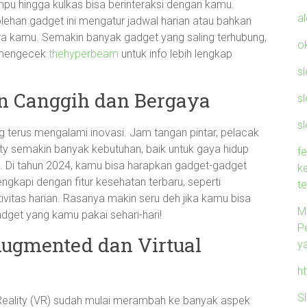
ampu hingga kulkas bisa berinteraksi dengan kamu.
a
ehan gadget ini mengatur jadwal harian atau bahkan
a kamu. Semakin banyak gadget yang saling terhubung,
o
k mengecek
thehyperbeam
untuk info lebih lengkap
s
n Canggih dan Bergaya
s
sl
 terus mengalami inovasi. Jam tangan pintar, pelacak
y semakin banyak kebutuhan, baik untuk gaya hidup
f
. Di tahun 2024, kamu bisa harapkan gadget-gadget
k
lengkapi dengan fitur kesehatan terbaru, seperti
t
ivitas harian. Rasanya makin seru deh jika kamu bisa
M
get yang kamu pakai sehari-hari!
P
ugmented dan Virtual
y
h
S
 Reality (VR) sudah mulai merambah ke banyak aspek