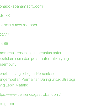
lohapokepanamacity.com
kto 88
lot bonus new member
lot777
ot 88
enomena kemenangan beruntun antara
ebetulan murni dan pola matematika yang
ersembunyi
enelusuri Jejak Digital Persentase
engembalian Permainan Daring untuk Strategi
ang Lebih Matang
ttps://www.demenciagastrobar.com/
lot gacor