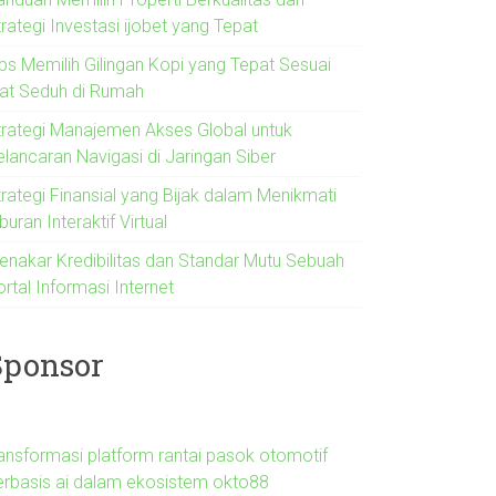
rategi Investasi ijobet yang Tepat
ips Memilih Gilingan Kopi yang Tepat Sesuai
lat Seduh di Rumah
trategi Manajemen Akses Global untuk
elancaran Navigasi di Jaringan Siber
trategi Finansial yang Bijak dalam Menikmati
buran Interaktif Virtual
enakar Kredibilitas dan Standar Mutu Sebuah
rtal Informasi Internet
Sponsor
ransformasi platform rantai pasok otomotif
erbasis ai dalam ekosistem okto88