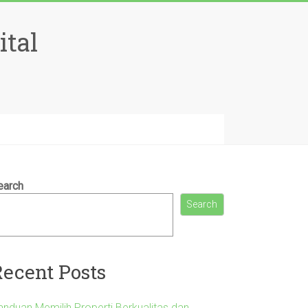
ital
earch
Search
Recent Posts
anduan Memilih Properti Berkualitas dan