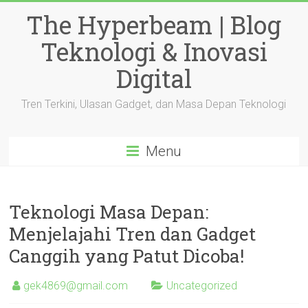
Skip
The Hyperbeam | Blog
to
content
Teknologi & Inovasi
Digital
Tren Terkini, Ulasan Gadget, dan Masa Depan Teknologi
Menu
Teknologi Masa Depan:
Menjelajahi Tren dan Gadget
Canggih yang Patut Dicoba!
gek4869@gmail.com
Uncategorized