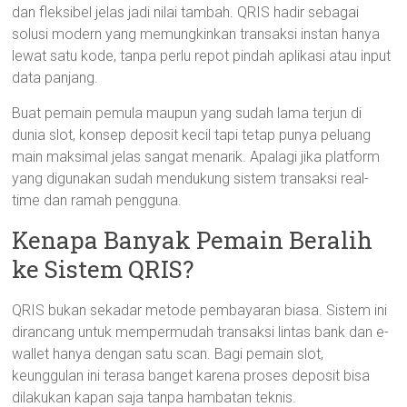
dan fleksibel jelas jadi nilai tambah. QRIS hadir sebagai
solusi modern yang memungkinkan transaksi instan hanya
lewat satu kode, tanpa perlu repot pindah aplikasi atau input
data panjang.
Buat pemain pemula maupun yang sudah lama terjun di
dunia slot, konsep deposit kecil tapi tetap punya peluang
main maksimal jelas sangat menarik. Apalagi jika platform
yang digunakan sudah mendukung sistem transaksi real-
time dan ramah pengguna.
Kenapa Banyak Pemain Beralih
ke Sistem QRIS?
QRIS bukan sekadar metode pembayaran biasa. Sistem ini
dirancang untuk mempermudah transaksi lintas bank dan e-
wallet hanya dengan satu scan. Bagi pemain slot,
keunggulan ini terasa banget karena proses deposit bisa
dilakukan kapan saja tanpa hambatan teknis.