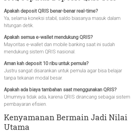
Apakah deposit QRIS benar-benar real-time?
Ya, selama koneksi stabil, saldo biasanya masuk dalam
hitungan detik.
Apakah semua e-wallet mendukung QRIS?
Mayoritas e-wallet dan mobile banking saat ini sudah
mendukung sistem QRIS nasional.
Aman kah deposit 10 ribu untuk pemula?
Justru sangat disarankan untuk pemula agar bisa belajar
tanpa tekanan modal besar.
Apakah ada biaya tambahan saat menggunakan QRIS?
Umumnya tidak ada, karena QRIS dirancang sebagai sistem
pembayaran efisien.
Kenyamanan Bermain Jadi Nilai
Utama