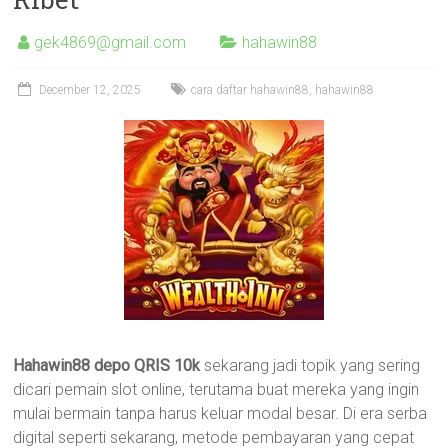
gek4869@gmail.com
hahawin88
December 12, 2025
cara daftar hahawin88
,
hahawin88
Hahawin88 depo QRIS 10k
sekarang jadi topik yang sering
dicari pemain slot online, terutama buat mereka yang ingin
mulai bermain tanpa harus keluar modal besar. Di era serba
digital seperti sekarang, metode pembayaran yang cepat