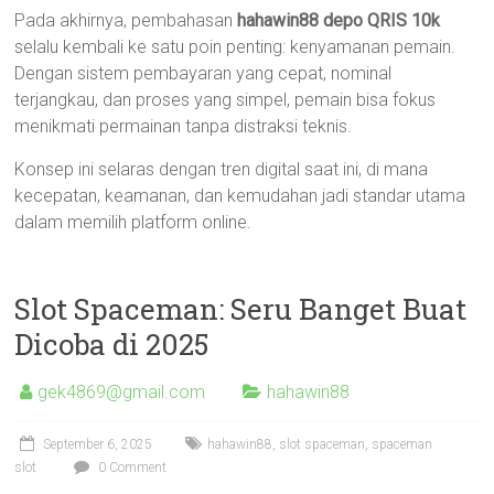
Pada akhirnya, pembahasan
hahawin88 depo QRIS 10k
selalu kembali ke satu poin penting: kenyamanan pemain.
Dengan sistem pembayaran yang cepat, nominal
terjangkau, dan proses yang simpel, pemain bisa fokus
menikmati permainan tanpa distraksi teknis.
Konsep ini selaras dengan tren digital saat ini, di mana
kecepatan, keamanan, dan kemudahan jadi standar utama
dalam memilih platform online.
Slot Spaceman: Seru Banget Buat
Dicoba di 2025
gek4869@gmail.com
hahawin88
September 6, 2025
hahawin88
,
slot spaceman
,
spaceman
slot
0 Comment