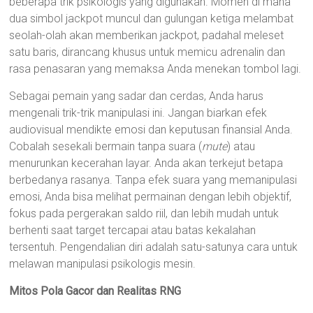
beberapa trik psikologis yang digunakan. Momen di mana
dua simbol jackpot muncul dan gulungan ketiga melambat
seolah-olah akan memberikan jackpot, padahal meleset
satu baris, dirancang khusus untuk memicu adrenalin dan
rasa penasaran yang memaksa Anda menekan tombol lagi.
Sebagai pemain yang sadar dan cerdas, Anda harus
mengenali trik-trik manipulasi ini. Jangan biarkan efek
audiovisual mendikte emosi dan keputusan finansial Anda.
Cobalah sesekali bermain tanpa suara (
mute
) atau
menurunkan kecerahan layar. Anda akan terkejut betapa
berbedanya rasanya. Tanpa efek suara yang memanipulasi
emosi, Anda bisa melihat permainan dengan lebih objektif,
fokus pada pergerakan saldo riil, dan lebih mudah untuk
berhenti saat target tercapai atau batas kekalahan
tersentuh. Pengendalian diri adalah satu-satunya cara untuk
melawan manipulasi psikologis mesin.
Mitos Pola Gacor dan Realitas RNG