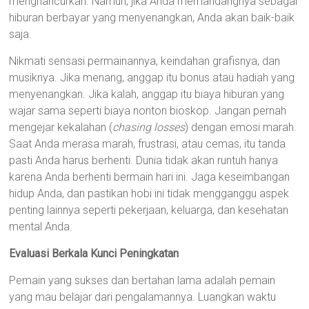
menghancurkan. Namun, jika Anda memandangnya sebagai
hiburan berbayar yang menyenangkan, Anda akan baik-baik
saja.
Nikmati sensasi permainannya, keindahan grafisnya, dan
musiknya. Jika menang, anggap itu bonus atau hadiah yang
menyenangkan. Jika kalah, anggap itu biaya hiburan yang
wajar sama seperti biaya nonton bioskop. Jangan pernah
mengejar kekalahan (
chasing losses
) dengan emosi marah.
Saat Anda merasa marah, frustrasi, atau cemas, itu tanda
pasti Anda harus berhenti. Dunia tidak akan runtuh hanya
karena Anda berhenti bermain hari ini. Jaga keseimbangan
hidup Anda, dan pastikan hobi ini tidak mengganggu aspek
penting lainnya seperti pekerjaan, keluarga, dan kesehatan
mental Anda.
Evaluasi Berkala Kunci Peningkatan
Pemain yang sukses dan bertahan lama adalah pemain
yang mau belajar dari pengalamannya. Luangkan waktu