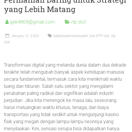
yang Lebih Matang
gek4869@gmail.com
rtp slot
January 12, 2026
babalsalamrestaurant
,
link RTP slot
,
rtp
slot
Transformasi digital yang melanda dunia dalam dua dekade
terakhir telah mengubah banyak aspek kehidupan manusia
secara fundamental, termasuk cara kita menikmati waktu
luang dan hiburan. Salah satu sektor yang mengalami
perubahan paling radikal dan signifikan adalah industri
perjudian. Jika kita menengok ke masa lalu, seseorang
harus meluangkan waktu khusus, tenaga, dan biaya
transportasi yang tidak sedikit untuk mengunjungi kasino
fisik yang megah dengan lampu-lampu neonnya yang
menyilaukan. Kini, sensasi serupa bisa didapatkan hanya