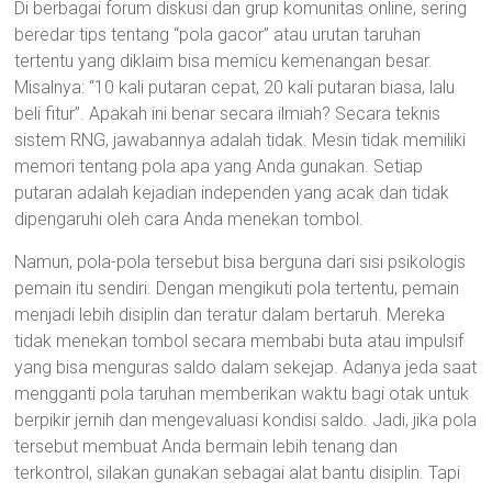
Di berbagai forum diskusi dan grup komunitas online, sering
beredar tips tentang “pola gacor” atau urutan taruhan
tertentu yang diklaim bisa memicu kemenangan besar.
Misalnya: “10 kali putaran cepat, 20 kali putaran biasa, lalu
beli fitur”. Apakah ini benar secara ilmiah? Secara teknis
sistem RNG, jawabannya adalah tidak. Mesin tidak memiliki
memori tentang pola apa yang Anda gunakan. Setiap
putaran adalah kejadian independen yang acak dan tidak
dipengaruhi oleh cara Anda menekan tombol.
Namun, pola-pola tersebut bisa berguna dari sisi psikologis
pemain itu sendiri. Dengan mengikuti pola tertentu, pemain
menjadi lebih disiplin dan teratur dalam bertaruh. Mereka
tidak menekan tombol secara membabi buta atau impulsif
yang bisa menguras saldo dalam sekejap. Adanya jeda saat
mengganti pola taruhan memberikan waktu bagi otak untuk
berpikir jernih dan mengevaluasi kondisi saldo. Jadi, jika pola
tersebut membuat Anda bermain lebih tenang dan
terkontrol, silakan gunakan sebagai alat bantu disiplin. Tapi