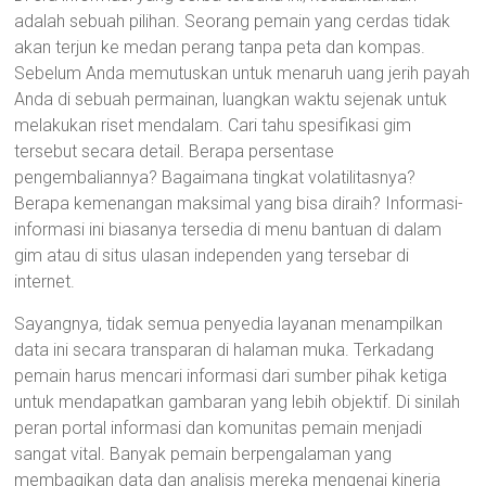
adalah sebuah pilihan. Seorang pemain yang cerdas tidak
akan terjun ke medan perang tanpa peta dan kompas.
Sebelum Anda memutuskan untuk menaruh uang jerih payah
Anda di sebuah permainan, luangkan waktu sejenak untuk
melakukan riset mendalam. Cari tahu spesifikasi gim
tersebut secara detail. Berapa persentase
pengembaliannya? Bagaimana tingkat volatilitasnya?
Berapa kemenangan maksimal yang bisa diraih? Informasi-
informasi ini biasanya tersedia di menu bantuan di dalam
gim atau di situs ulasan independen yang tersebar di
internet.
Sayangnya, tidak semua penyedia layanan menampilkan
data ini secara transparan di halaman muka. Terkadang
pemain harus mencari informasi dari sumber pihak ketiga
untuk mendapatkan gambaran yang lebih objektif. Di sinilah
peran portal informasi dan komunitas pemain menjadi
sangat vital. Banyak pemain berpengalaman yang
membagikan data dan analisis mereka mengenai kinerja