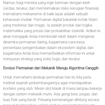
Namun, bagi mereka yang ingin bermain dengan lebih
cerdas, terukur, dan meminimalkan risiko kerugian finansial,
memahami mekanisme di balik layar adalah sebuah
keharusan mutlak. Permainan digital bukanlah kotak hitam
yang misterius dan magis. Ia adalah produk dari logika
matematika yang presisi dan probabilitas statistik. Artikel ini
akan mengajak Anda membedah lebih dalam mengenai
dinamika permainan daring, bagaimana cara kerja
persentase pengembalian dalam ekosistem digital, dan
bagaimana Anda bisa memanfaatkan informasi ini untuk
menyusun strategi yang solid, logis, dan terukur.
Evolusi Permainan dari Mekanik Menuju Algoritma Canggih
Untuk memahami lanskap permainan hari ini, kita perlu
melihat sejarah perkembangannya agar mendapatkan
konteks yang utuh. Mesin slot klasik di masa lampau bekerja
dengan sistem mekanik murni. Ada gerigi besi, pegas, dan
tuas fisik yang berat. Peluang kemenangan dihitung secara