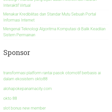
Interaktif Virtual
Menakar Kredibilitas dan Standar Mutu Sebuah Portal
Informasi Internet
Mengenal Teknologi Algoritma Komputasi di Balik Keadilan
Sistem Permainan
Sponsor
transformasi platform rantai pasok otomotif berbasis ai
dalam ekosistem okto88
alohapokepanamacity.com
okto 88
slot bonus new member