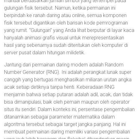
manual berdasarkan jumlah simbol yang tertempel pada
gulungan fisik tersebut. Namun, ketika permainan ini
berpindah ke ranah daring atau online, semua komponen
fisik tersebut digantikan oleh barisan kode pemrograman
yang rumit. “Gulungan” yang Anda lihat berputar di layar kaca
hanyalah animasi grafis visual untuk merepresentasikan
hasil yang sebenarnya sudah ditentukan oleh komputer di
server pusat dalam hitungan milidetik.
Jantung dari permainan daring modern adalah Random
Number Generator (RNG). Ini adalah perangkat lunak super
canggih yang bertugas menghasilkan miliaran urutan angka
acak setiap detiknya tanpa henti. Keberadaan RNG
menjamin bahwa setiap putaran adalah adil, acak, dan tidak
bisa dimanipulasi, baik oleh pemain maupun oleh operator
situs itu sendiri. Dalam konteks ini, persentase pengembalian
ditanamkan sebagai parameter matematika dalam
algoritma tersebut sebagai target jangka panjang. Hal ini
membuat permainan daring memiliki variasi pengembalian