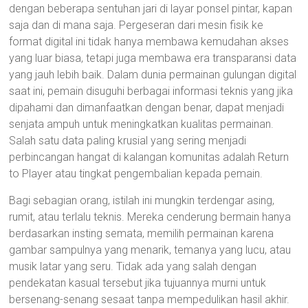
dengan beberapa sentuhan jari di layar ponsel pintar, kapan
saja dan di mana saja. Pergeseran dari mesin fisik ke
format digital ini tidak hanya membawa kemudahan akses
yang luar biasa, tetapi juga membawa era transparansi data
yang jauh lebih baik. Dalam dunia permainan gulungan digital
saat ini, pemain disuguhi berbagai informasi teknis yang jika
dipahami dan dimanfaatkan dengan benar, dapat menjadi
senjata ampuh untuk meningkatkan kualitas permainan.
Salah satu data paling krusial yang sering menjadi
perbincangan hangat di kalangan komunitas adalah Return
to Player atau tingkat pengembalian kepada pemain.
Bagi sebagian orang, istilah ini mungkin terdengar asing,
rumit, atau terlalu teknis. Mereka cenderung bermain hanya
berdasarkan insting semata, memilih permainan karena
gambar sampulnya yang menarik, temanya yang lucu, atau
musik latar yang seru. Tidak ada yang salah dengan
pendekatan kasual tersebut jika tujuannya murni untuk
bersenang-senang sesaat tanpa mempedulikan hasil akhir.