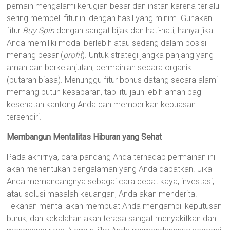
pemain mengalami kerugian besar dan instan karena terlalu
sering membeli fitur ini dengan hasil yang minim. Gunakan
fitur
Buy Spin
dengan sangat bijak dan hati-hati, hanya jika
Anda memiliki modal berlebih atau sedang dalam posisi
menang besar (
profit
). Untuk strategi jangka panjang yang
aman dan berkelanjutan, bermainlah secara organik
(putaran biasa). Menunggu fitur bonus datang secara alami
memang butuh kesabaran, tapi itu jauh lebih aman bagi
kesehatan kantong Anda dan memberikan kepuasan
tersendiri.
Membangun Mentalitas Hiburan yang Sehat
Pada akhirnya, cara pandang Anda terhadap permainan ini
akan menentukan pengalaman yang Anda dapatkan. Jika
Anda memandangnya sebagai cara cepat kaya, investasi,
atau solusi masalah keuangan, Anda akan menderita.
Tekanan mental akan membuat Anda mengambil keputusan
buruk, dan kekalahan akan terasa sangat menyakitkan dan