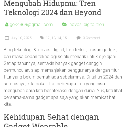
Mengubah Hidupmu: Tren
Teknologi 2024 dan Beyond
gek4869@gmail.com
inovasi digital tren
July 10, 2025
12
,
13
,
14
,
15
0 Comment
Blog teknologi & inovasi digital, tren terkini, ulasan gadget,
dan masa depan teknologi selalu menarik untuk dijelajahi.
Setiap tahunnya, semakin banyak gadget canggih
bermunculan, siap memanjakan penggunanya dengan fitur-
fitur yang belum pernah ada sebelumnya. Di tahun 2024 dan
seterusnya, kita bakal lihat beberapa tren yang bisa
mengubah cara kita berinteraksi dengan dunia. Yuk, kita lihat
bersama-sama gadget apa saja yang akan memikat hati
kita!
Kehidupan Sehat dengan
Gadget Wearable