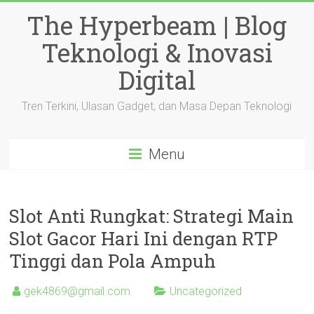
Skip
The Hyperbeam | Blog
to
content
Teknologi & Inovasi
Digital
Tren Terkini, Ulasan Gadget, dan Masa Depan Teknologi
Menu
Slot Anti Rungkat: Strategi Main
Slot Gacor Hari Ini dengan RTP
Tinggi dan Pola Ampuh
gek4869@gmail.com
Uncategorized