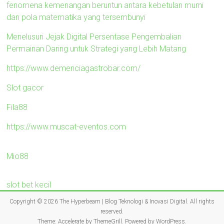
fenomena kemenangan beruntun antara kebetulan murni
dan pola matematika yang tersembunyi
Menelusuri Jejak Digital Persentase Pengembalian
Permainan Daring untuk Strategi yang Lebih Matang
https://www.demenciagastrobar.com/
Slot gacor
Fila88
https://www.muscat-eventos.com
Mio88
slot bet kecil
Copyright © 2026
The Hyperbeam | Blog Teknologi & Inovasi Digital
. All rights
reserved.
Theme:
Accelerate
by ThemeGrill. Powered by
WordPress
.