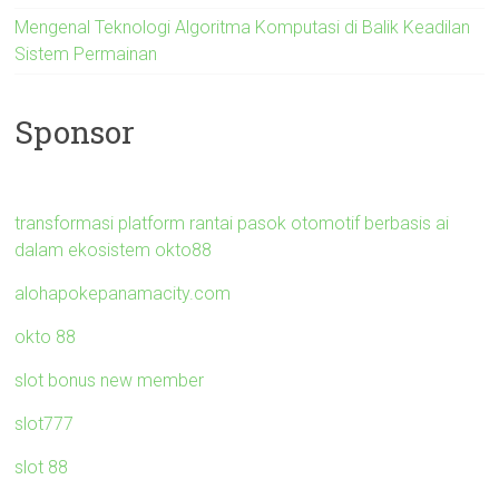
Mengenal Teknologi Algoritma Komputasi di Balik Keadilan
Sistem Permainan
Sponsor
transformasi platform rantai pasok otomotif berbasis ai
dalam ekosistem okto88
alohapokepanamacity.com
okto 88
slot bonus new member
slot777
slot 88