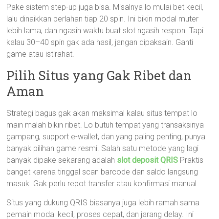
Pake sistem step-up juga bisa. Misalnya lo mulai bet kecil,
lalu dinaikkan perlahan tiap 20 spin. Ini bikin modal muter
lebih lama, dan ngasih waktu buat slot ngasih respon. Tapi
kalau 30–40 spin gak ada hasil, jangan dipaksain. Ganti
game atau istirahat.
Pilih Situs yang Gak Ribet dan
Aman
Strategi bagus gak akan maksimal kalau situs tempat lo
main malah bikin ribet. Lo butuh tempat yang transaksinya
gampang, support e-wallet, dan yang paling penting, punya
banyak pilihan game resmi. Salah satu metode yang lagi
banyak dipake sekarang adalah
slot deposit QRIS
Praktis
banget karena tinggal scan barcode dan saldo langsung
masuk. Gak perlu repot transfer atau konfirmasi manual.
Situs yang dukung QRIS biasanya juga lebih ramah sama
pemain modal kecil, proses cepat, dan jarang delay. Ini