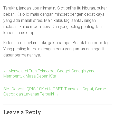
Terakhir, jangan lupa nikmatin. Slot online itu hiburan, bukan
beban. Kalo lo main dengan mindset pengen cepat kaya,
yang ada malah stres. Main kalau lagi santai, jangan
maksain kalau modal tipis. Dan yang paling penting: tau
kapan harus stop.
Kalau hari ini belum hoki, gak apa-apa. Besok bisa coba lagi.
Yang penting lo main dengan cara yang aman dan ngerti
dasar permainannya.
←
Menyelami Tren Teknologi: Gadget Canggih yang
Membentuk Masa Depan Kita
Slot Deposit QRIS 10K di IJOBET: Transaksi Cepat, Game
Gacor, dan Layanan Terbaik!
→
Leave a Reply