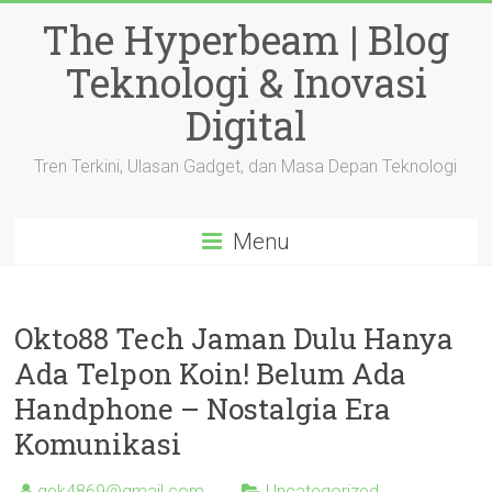
Skip
The Hyperbeam | Blog
to
content
Teknologi & Inovasi
Digital
Tren Terkini, Ulasan Gadget, dan Masa Depan Teknologi
Menu
Okto88 Tech Jaman Dulu Hanya
Ada Telpon Koin! Belum Ada
Handphone – Nostalgia Era
Komunikasi
gek4869@gmail.com
Uncategorized