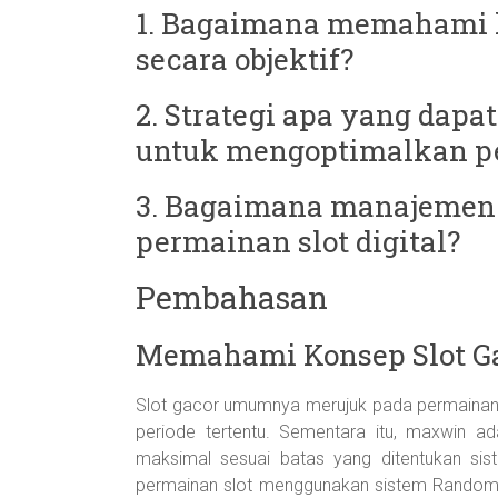
1. Bagaimana memahami k
secara objektif?
2. Strategi apa yang dap
untuk mengoptimalkan p
3. Bagaimana manajemen 
permainan slot digital?
Pembahasan
Memahami Konsep Slot G
Slot gacor umumnya merujuk pada permainan d
periode tertentu. Sementara itu, maxwin 
maksimal sesuai batas yang ditentukan sis
permainan slot menggunakan sistem Random N