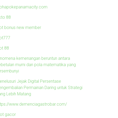
lohapokepanamacity.com
kto 88
lot bonus new member
lot777
ot 88
enomena kemenangan beruntun antara
ebetulan murni dan pola matematika yang
ersembunyi
enelusuri Jejak Digital Persentase
engembalian Permainan Daring untuk Strategi
ang Lebih Matang
ttps://www.demenciagastrobar.com/
lot gacor