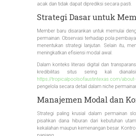
acak dan tidak dapat diprediksi secara pasti.
Strategi Dasar untuk Mem
Member baru disarankan untuk memulai denga
permainan. Observasi terhadap pola pembayaran
menentukan strategi lanjutan. Selain itu,
meningkatkan efisiensi modal awal.
Dalam konteks literasi digital dan transparans
kredibilitas situs sering kali diana
https://tropicalpoolsofaustintexas.com/about
pengelola secara detail dalam niche permainan
Manajemen Modal dan Kon
Strategi paling krusial dalam permainan sl
pisahkan dana hiburan dari kebutuhan utam
kekalahan maupun kemenangan besar. Kontrol 
panjang.