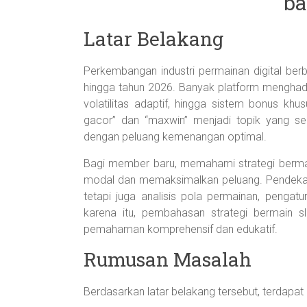
ba
Latar Belakang
Perkembangan industri permainan digital berb
hingga tahun 2026. Banyak platform menghadirk
volatilitas adaptif, hingga sistem bonus khu
gacor” dan “maxwin” menjadi topik yang se
dengan peluang kemenangan optimal.
Bagi member baru, memahami strategi bermain
modal dan memaksimalkan peluang. Pendekata
tetapi juga analisis pola permainan, pengat
karena itu, pembahasan strategi bermain 
pemahaman komprehensif dan edukatif.
Rumusan Masalah
Berdasarkan latar belakang tersebut, terdapa