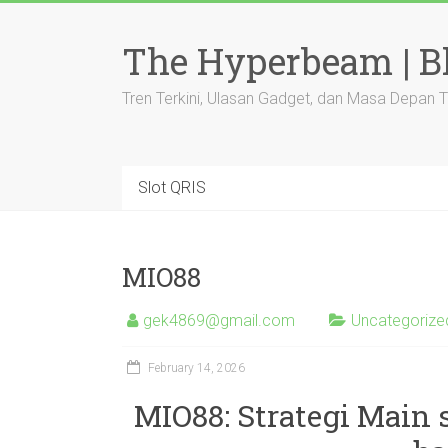
Skip
to
The Hyperbeam | Bl
content
Tren Terkini, Ulasan Gadget, dan Masa Depan 
Slot QRIS
MIO88
gek4869@gmail.com
Uncategorize
February 14, 2026
MIO88: Strategi Main