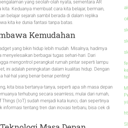
pengalaman yang seolah-olah nyata, sementara AR
a
kita. Keduanya membuat cara kita belajar, bermain,
kan belajar sejarah sambil berada di dalam replika
o
kita ke dunia fantasi tanpa batas.
s
Membawa Kemudahan
s
adget yang bikin hidup lebih mudah. Misalnya, hadirnya
sl
a menyelesaikan berbagai tugas sehari-hari. Dari
ngga mengontrol perangkat rumah pintar seperti lampu
f
et; ini adalah peningkatan dalam kualitas hidup. Dengan
k
a hal-hal yang benar-benar penting!
t
, kita bisa bertanya-tanya, seperti apa sih masa depan
M
semuanya terhubung secara seamless; mulai dari rumah,
P
f Things (IoT) sudah menjadi kata kunci, dan sepertinya
y
informasi tentang tren dan inovasi terbaru, bisa cek di
h
S
Teknologi Masa Depan