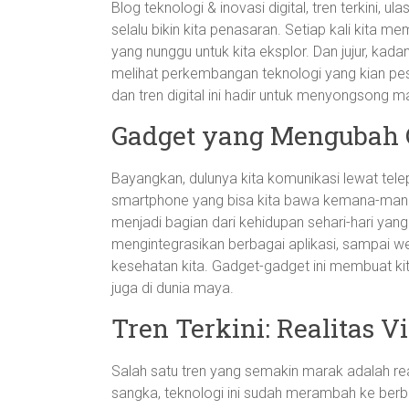
Blog teknologi & inovasi digital, tren terkini,
selalu bikin kita penasaran. Setiap kali kita
yang nunggu untuk kita eksplor. Dan jujur, kad
melihat perkembangan teknologi yang kian pe
dan tren digital ini hadir untuk menyongsong 
Gadget yang Mengubah C
Bayangkan, dulunya kita komunikasi lewat tele
smartphone yang bisa kita bawa kemana-mana.
menjadi bagian dari kehidupan sehari-hari yang 
mengintegrasikan berbagai aplikasi, sampai 
kesehatan kita. Gadget-gadget ini membuat kit
juga di dunia maya.
Tren Terkini: Realitas 
Salah satu tren yang semakin marak adalah real
sangka, teknologi ini sudah merambah ke berb