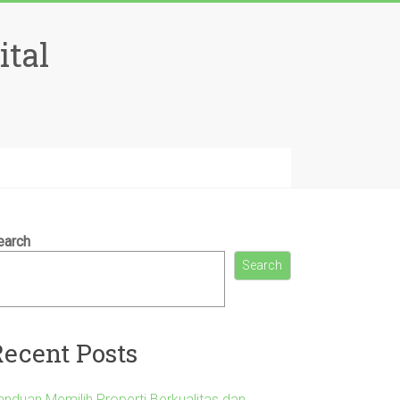
ital
earch
Search
Recent Posts
anduan Memilih Properti Berkualitas dan