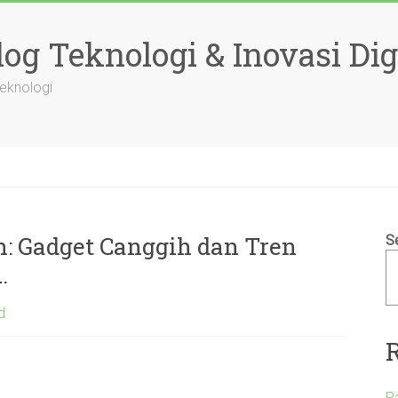
og Teknologi & Inovasi Dig
Teknologi
 Gadget Canggih dan Tren
S
…
d
P