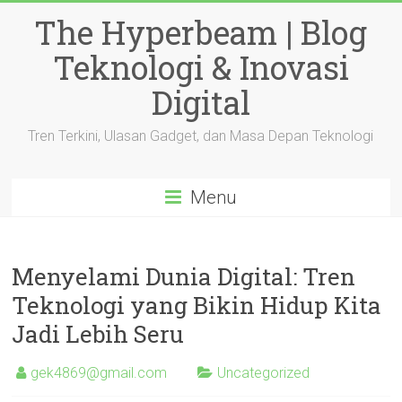
Skip
The Hyperbeam | Blog
to
content
Teknologi & Inovasi
Digital
Tren Terkini, Ulasan Gadget, dan Masa Depan Teknologi
Menu
Menyelami Dunia Digital: Tren
Teknologi yang Bikin Hidup Kita
Jadi Lebih Seru
gek4869@gmail.com
Uncategorized