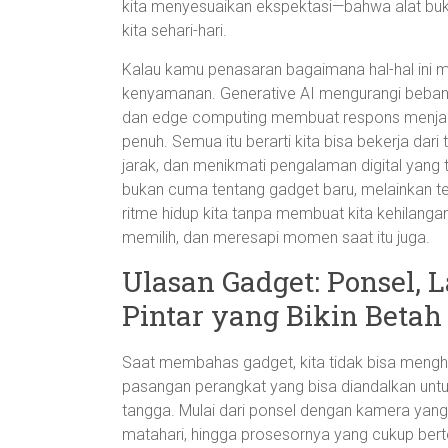
kita menyesuaikan ekspektasi—bahwa alat bukan
kita sehari-hari.
Kalau kamu penasaran bagaimana hal-hal ini m
kenyamanan. Generative AI mengurangi beban 
dan edge computing membuat respons menjadi
penuh. Semua itu berarti kita bisa bekerja dar
jarak, dan menikmati pengalaman digital yang te
bukan cuma tentang gadget baru, melainkan 
ritme hidup kita tanpa membuat kita kehilang
memilih, dan meresapi momen saat itu juga.
Ulasan Gadget: Ponsel, 
Pintar yang Bikin Betah
Saat membahas gadget, kita tidak bisa mengh
pasangan perangkat yang bisa diandalkan untu
tangga. Mulai dari ponsel dengan kamera yang
matahari, hingga prosesornya yang cukup bert