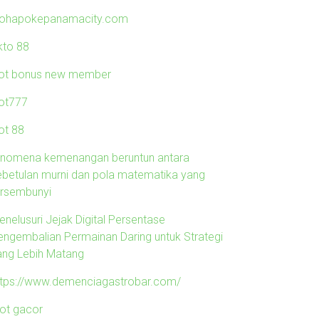
lohapokepanamacity.com
kto 88
lot bonus new member
lot777
ot 88
enomena kemenangan beruntun antara
ebetulan murni dan pola matematika yang
ersembunyi
enelusuri Jejak Digital Persentase
engembalian Permainan Daring untuk Strategi
ang Lebih Matang
ttps://www.demenciagastrobar.com/
lot gacor