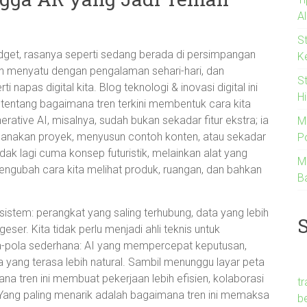
A
S
gadget, rasanya seperti sedang berada di persimpangan
K
in menyatu dengan pengalaman sehari-hari, dan
S
 napas digital kita. Blog teknologi & inovasi digital ini
Hi
 tentang bagaimana tren terkini membentuk cara kita
rative AI, misalnya, sudah bukan sekadar fitur ekstra; ia
M
ncanakan proyek, menyusun contoh konten, atau sekadar
Po
tidak lagi cuma konsep futuristik, melainkan alat yang
M
gubah cara kita melihat produk, ruangan, dan bahkan
B
sistem: perangkat yang saling terhubung, data yang lebih
ser. Kita tidak perlu menjadi ahli teknis untuk
pola sederhana: AI yang mempercepat keputusan,
a yang terasa lebih natural. Sambil menunggu layar peta
ana tren ini membuat pekerjaan lebih efisien, kolaborasi
t
l. Yang paling menarik adalah bagaimana tren ini memaksa
b