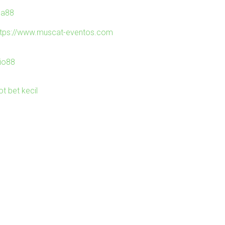
ila88
ttps://www.muscat-eventos.com
io88
ot bet kecil