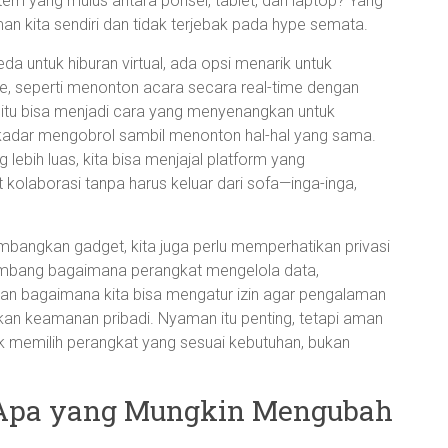
m yang mulus antara ponsel, tablet, dan laptop? Yang
n kita sendiri dan tidak terjebak pada hype semata.
 untuk hiburan virtual, ada opsi menarik untuk
e, seperti menonton acara secara real-time dengan
itu bisa menjadi cara yang menyenangkan untuk
 sekadar mengobrol sambil menonton hal-hal yang sama.
lebih luas, kita bisa menjajal platform yang
kolaborasi tanpa harus keluar dari sofa—inga-inga,
timbangkan gadget, kita juga perlu memperhatikan privasi
imbang bagaimana perangkat mengelola data,
n bagaimana kita bisa mengatur izin agar pengalaman
an keamanan pribadi. Nyaman itu penting, tetapi aman
tuk memilih perangkat yang sesuai kebutuhan, bukan
 Apa yang Mungkin Mengubah