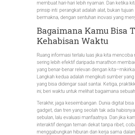
membuat hari-hari lebih nyaman. Dan ketika kita
prinsip inti: perangkat adalah alat, bukan tujua
bermakna, dengan sentuhan inovasi yang men
Bagaimana Kamu Bisa T
Kehabisan Waktu
Ruang informasi terlalu luas jika kita mencob
sering lebih efektif daripada marathon memba
yang benar-benar relevan dengan kita—mikirka
Langkah kedua adalah mengikuti sumber yang k
yang bisa didengar saat santai. Ketiga, praktikk
ini; beri waktu untuk melihat bagaimana sebua
Terakhir, jaga keseimbangan. Dunia digital b
gadget, dan tren yang seolah tak ada habisnya
sebulan, lalu evaluasi manfaatnya. Dan jika ka
interaktif dengan teman dekat tanpa ribet, co
menggabungkan hiburan dan kerja sama dalam s