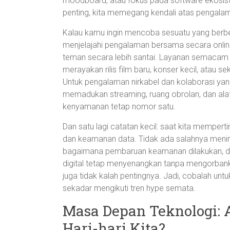
moodboard, atau fokus pada software ekosiste
penting, kita memegang kendali atas pengalama
Kalau kamu ingin mencoba sesuatu yang berbeda
menjelajahi pengalaman bersama secara onlin
teman secara lebih santai. Layanan semacam 
merayakan rilis film baru, konser kecil, atau
Untuk pengalaman nirkabel dan kolaborasi yang 
memadukan streaming, ruang obrolan, dan alat 
kenyamanan tetap nomor satu.
Dan satu lagi catatan kecil: saat kita memper
dan keamanan data. Tidak ada salahnya men
bagaimana pembaruan keamanan dilakukan, da
digital tetap menyenangkan tanpa mengorbank
juga tidak kalah pentingnya. Jadi, cobalah un
sekadar mengikuti tren hype semata.
Masa Depan Teknologi:
Hari-hari Kita?