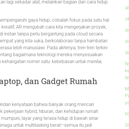
 lagi sekadar alat, melainkan bagian dari cara hidup
a
o
empengaruhi gaya hidup, cobalah fokus pada satu hal:
kreatif, AR mengubah cara kita mengerjakan proyek,
s
 instan tanpa perlu bergantung pada cloud secara
i tempat yang kita suka, berkolaborasi tanpa hambatan
s
rasa lebih manusiawi. Pada akhirnya, tren-tren terkini
sl
tentang bagaimana teknologi mereka menyesuaikan
an kehangatan nomer satu: kebebasan untuk menilai,
f
k
t
Laptop, dan Gadget Rumah
M
P
y
indari kenyataan bahwa banyak orang mencari
k pekerjaan hybrid, hiburan, dan kehidupan rumah
h
 mumpuni, layar yang terasa hidup di bawah sinar
S
enaga untuk multitasking berat—semua itu jadi