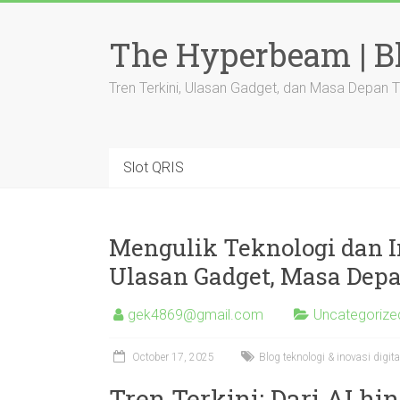
Skip
to
The Hyperbeam | Bl
content
Tren Terkini, Ulasan Gadget, dan Masa Depan 
Slot QRIS
Mengulik Teknologi dan In
Ulasan Gadget, Masa Dep
gek4869@gmail.com
Uncategorize
October 17, 2025
Blog teknologi & inovasi digit
Tren Terkini: Dari AI h