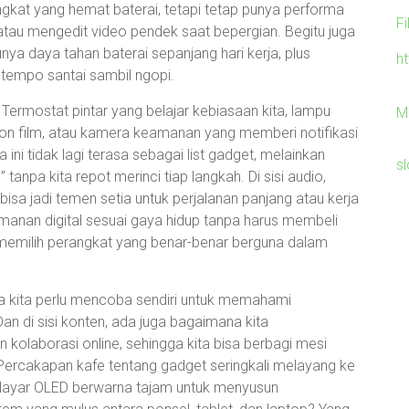
ngkat yang hemat baterai, tetapi tetap punya performa
F
 atau mengedit video pendek saat bepergian. Begitu juga
ya daya tahan baterai sepanjang hari kerja, plus
h
tempo santai sambil ngopi.
ermostat pintar yang belajar kebiasaan kita, lampu
M
on film, atau kamera keamanan yang memberi notifikasi
ini tidak lagi terasa sebagai list gadget, melainkan
sl
npa kita repot merinci tiap langkah. Di sisi audio,
bisa jadi temen setia untuk perjalanan panjang atau kerja
amanan digital sesuai gaya hidup tanpa harus membeli
memilih perangkat yang benar-benar berguna dalam
ya kita perlu mencoba sendiri untuk memahami
Dan di sisi konten, ada juga bagaimana kita
kolaborasi online, sehingga kita bisa berbagi mesi
ercakapan kafe tentang gadget seringkali melayang ke
uka layar OLED berwarna tajam untuk menyusun