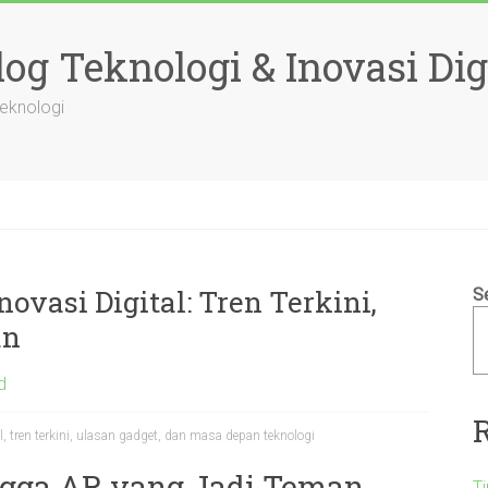
og Teknologi & Inovasi Dig
Teknologi
ovasi Digital: Tren Terkini,
S
an
d
al, tren terkini, ulasan gadget, dan masa depan teknologi
ingga AR yang Jadi Teman
T