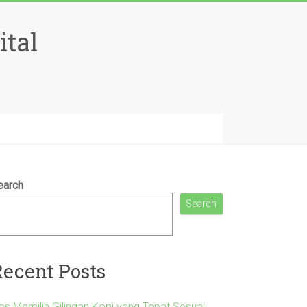
ital
earch
Search
Recent Posts
ips Memilih Gilingan Kopi yang Tepat Sesuai