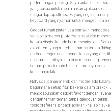
pertimbangan penting. Saya pribadi suka pera
yang cukup untuk menjalankan aplikasi kreatif
dengan laptop ultrabook yang ringan namun pun
keyboard yang nyaman untuk mengetik dalam 
Gadget rumah pintar juga semakin menggoda. T
yang bisa meredup otomatis saat kita menont
kepala dingin jika ada hal mencurigakan. Semua 
ekosistem yang membuat rumah terasa “hidup” ta
earbud dengan noise cancellation yang efektif 
dari rumah. Intinya, kita bisa merancang keny
semua produk mahal; kunci utamanya adalah 
keseharian kita.
Nah, soal pilihan merek dan model, ada kalan
bagaimana setiap fitur bekerja dalam praktik. 
menggabungkan gadget favorit dengan layanan 
dengan teman-teman tanpa gangguan teknis. P
topik preferensi pribadi: apakah kita lebih s