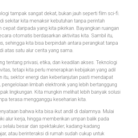
gi tampak sangat dekat, bukan jauh seperti film sci-fi.
 sekitar kita menaksir kebutuhan tanpa perintah
ih cepat daripada yang kita pikirkan. Bayangkan ruangan
ara otomatis berdasarkan aktivitas kita. Sambil itu,
lus, sehingga kita bisa berpindah antara perangkat tanpa
i atas satu alur cerita yang sama.
ing tentang privasi, etika, dan keadilan akses. Teknologi
as, tetapi kita perlu menerapkan kebijakan yang adil
n itu, sektor energi dan keberlanjutan pasti mendapat
en, pengelolaan limbah elektronik yang lebih bertanggung
k lingkungan. Kita mungkin melihat lebih banyak solusi
anpa terasa mengganggu keseharian kita.
taan bahwa kita bisa ikut andil di dalamnya. Mulai
i alur kerja, hingga memberikan umpan balik pada
lu selalu besar dan spektakuler; kadang-kadang
ajar, atau berinteraksi di rumah sudah cukup untuk