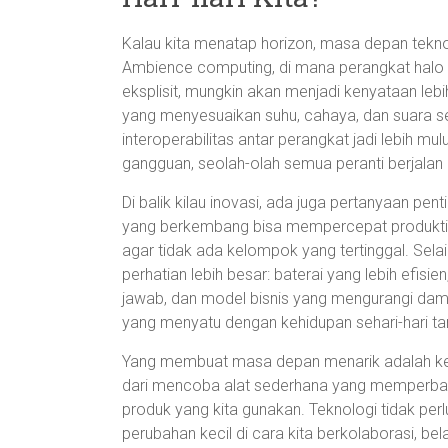
Kalau kita menatap horizon, masa depan teknolo
Ambience computing, di mana perangkat halo di
eksplisit, mungkin akan menjadi kenyataan leb
yang menyesuaikan suhu, cahaya, dan suara sec
interoperabilitas antar perangkat jadi lebih mu
gangguan, seolah-olah semua peranti berjalan d
Di balik kilau inovasi, ada juga pertanyaan pent
yang berkembang bisa mempercepat produktivit
agar tidak ada kelompok yang tertinggal. Selai
perhatian lebih besar: baterai yang lebih efisi
jawab, dan model bisnis yang mengurangi dampa
yang menyatu dengan kehidupan sehari-hari t
Yang membuat masa depan menarik adalah kenya
dari mencoba alat sederhana yang memperbaik
produk yang kita gunakan. Teknologi tidak per
perubahan kecil di cara kita berkolaborasi, bel