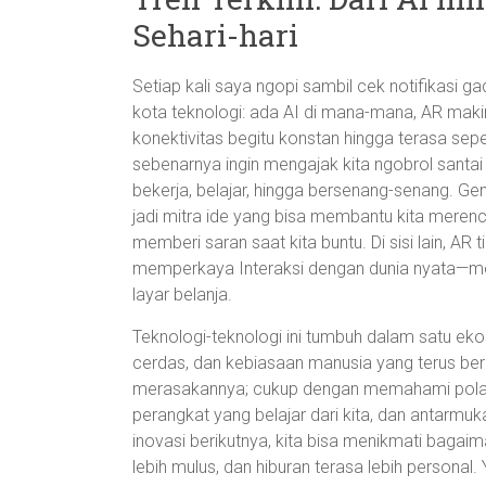
Sehari-hari
Setiap kali saya ngopi sambil cek notifikasi 
kota teknologi: ada AI di mana-mana, AR mak
konektivitas begitu konstan hingga terasa seperti
sebenarnya ingin mengajak kita ngobrol santai
bekerja, belajar, hingga bersenang-senang. Gene
jadi mitra ide yang bisa membantu kita mere
memberi saran saat kita buntu. Di sisi lain, AR 
memperkaya Interaksi dengan dunia nyata—men
layar belanja.
Teknologi-teknologi ini tumbuh dalam satu eko
cerdas, dan kebiasaan manusia yang terus berge
merasakannya; cukup dengan memahami pola-
perangkat yang belajar dari kita, dan antarmuk
inovasi berikutnya, kita bisa menikmati bagaim
lebih mulus, dan hiburan terasa lebih persona