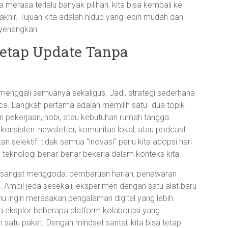
 merasa terlalu banyak pilihan, kita bisa kembali ke
n akhir. Tujuan kita adalah hidup yang lebih mudah dan
yenangkan.
etap Update Tanpa
a menggali semuanya sekaligus. Jadi, strategi sederhana
ca. Langkah pertama adalah memilih satu- dua topik
n pekerjaan, hobi, atau kebutuhan rumah tangga.
onsisten: newsletter, komunitas lokal, atau podcast
an selektif: tidak semua “inovasi” perlu kita adopsi hari
h teknologi benar-benar bekerja dalam konteks kita.
isa sangat menggoda: pembaruan harian, penawaran
. Ambil jeda sesekali, eksperimen dengan satu alat baru
mu ingin merasakan pengalaman digital yang lebih
ba eksplor beberapa platform kolaborasi yang
atu paket. Dengan mindset santai, kita bisa tetap