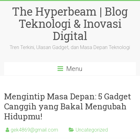
Skip
The Hyperbeam | Blog
to
content
Teknologi & Inovasi
Digital
Tren Terkini, Ulasan Gadget, dan Masa Depan Teknologi
Menu
Mengintip Masa Depan: 5 Gadget
Canggih yang Bakal Mengubah
Hidupmu!
gek4869@gmail.com
Uncategorized