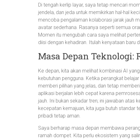
Di tengah kerlip layar, saya tetap mencari m
jendela, dan jeda untuk memikirkan hal-hal kec
mencoba pengalaman kolaborasi jarak jauh m
avatar sederhana. Rasanya seperti semua or
Momen itu mengubah cara saya melihat pertemua
diisi dengan kehadiran. Itulah kenyataan baru 
Masa Depan Teknologi: R
Ke depan, kita akan melihat kombinasi AI yang
kebutuhan pengguna. Ketika perangkat belajar 
memberi pilihan yang jelas, dan tetap membe
aplikasi berjalan lebih cepat karena pemrosesan
jauh. Ini bukan sekadar tren; ini jawaban atas
kecepatan kemajuan, kita juga butuh standar te
pribadi tetap aman.
Saya berharap masa depan membawa perangkat 
ramah dompet. Kita perlu ekosistem yang sali