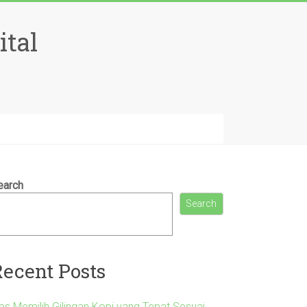
ital
earch
Search
Recent Posts
ips Memilih Gilingan Kopi yang Tepat Sesuai