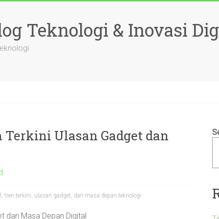
og Teknologi & Inovasi Dig
Teknologi
n Terkini Ulasan Gadget dan
S
d
al, tren terkini, ulasan gadget, dan masa depan teknologi
et dan Masa Depan Digital
T