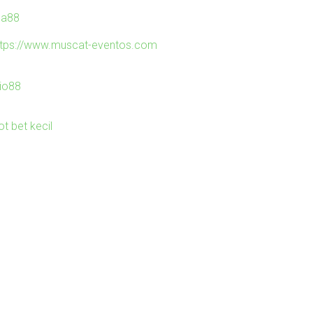
ila88
ttps://www.muscat-eventos.com
io88
ot bet kecil