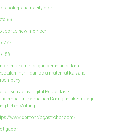
lohapokepanamacity.com
kto 88
lot bonus new member
lot777
ot 88
enomena kemenangan beruntun antara
ebetulan murni dan pola matematika yang
ersembunyi
enelusuri Jejak Digital Persentase
engembalian Permainan Daring untuk Strategi
ang Lebih Matang
ttps://www.demenciagastrobar.com/
lot gacor