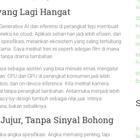
A
yang Lagi Hangat
S
K
. Generative AI dan inferensi di perangkat tepi membuat
ksi ke cloud. Aplikasi sehari-hari jadi lebih efisien, dari
S
 spesifikasi, melainkan ekosistem yang saling terhubung
Hi
ma. Saya melihat tren ini seperti adegan film di mana
M
in tanpa drama tambahan.
Po
terasa sebagai asisten yang bisa menulis email, mengatur
M
n. CPU dan GPU di perangkat konsumen jadi lebih
B
ion, dan on-device inference. Kita melihat kamera
al tanpa perangkat tambahan. Antarmuka menjadi lebih
acy-by-design tumbuh sebagai nilai jual. Intinya:
na, bukan sebaliknya.
 Jujur, Tanpa Sinyal Bohong
t
gka-angka spesifikasi. Angka memang penting, tapi
b