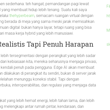
omen sederhana: teh hangat, pemandangan pagi lewat
F
il yang membuat hidup lebih tenang. Suatu kali saya
elalui
thehyperbeam
, semacam ruangan virtual dengan
h
ang berada di meja yang sama meski jarak memisahkan.
n digital: bukan hanya layar, tetapi ruang yang bisa
M
dari masa kerja hybrid yang lebih manusiawi.
ealistis Tapi Penuh Harapan
sl
 lebih tersegmentasi dengan perangkat yang lebih sadar
dari kebiasaan kita, mereka seharusnya menjaga privasi,
ri kendali penuh pada pengguna. Edge AI akan membuat
 dilakukan di perangkat itu sendiri, bukan di server jarak
 kelelahan menunggu koneksi stabil. Tapi dengan
rbuka, interoperabilitas, dan regulasi yang menjaga data
yang lebih hemat energi, lebih tahan lama, dan lebih
ng melengkapi antar rumah pintar, kendaraan, dan