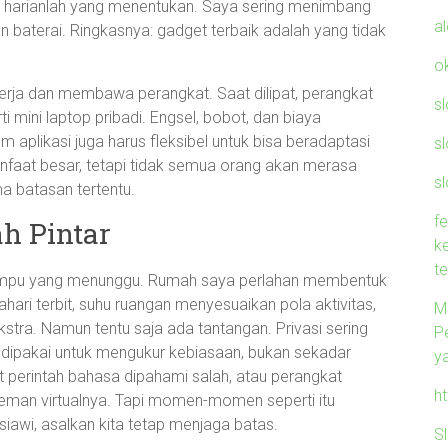
s harianlah yang menentukan. Saya sering menimbang
a
 baterai. Ringkasnya: gadget terbaik adalah yang tidak
o
erja dan membawa perangkat. Saat dilipat, perangkat
s
ti mini laptop pribadi. Engsel, bobot, dan biaya
 aplikasi juga harus fleksibel untuk bisa beradaptasi
s
manfaat besar, tetapi tidak semua orang akan merasa
sl
 batasan tertentu.
f
ah Pintar
k
t
 lampu yang menunggu. Rumah saya perlahan membentuk
ri terbit, suhu ruangan menyesuaikan pola aktivitas,
M
tra. Namun tentu saja ada tantangan. Privasi sering
P
sa dipakai untuk mengukur kebiasaan, bukan sekadar
y
perintah bahasa dipahami salah, atau perangkat
h
man virtualnya. Tapi momen-momen seperti itu
awi, asalkan kita tetap menjaga batas.
S