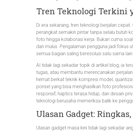
Tren Teknologi Terkini 
Di era sekarang, tren teknologi berjalan cepat
perangkat semakin pintar tanpa selalu butuh kone
foto hingga kolaborasi kerja. Bukan cuma soal
dan mulus. Pengalaman pengguna jadi fokus uta
semua bagian saling beresolusi satu sama la
AI tidak lagi sekadar topik di artikel blog; ia 
tugas, atau membantu merencanakan perjalana
hemat berkat teknik kompresi model, quantizat
ponsel yang bisa menghasilkan foto profesion
responsif, haptics terasa hidup, dan desain priv
teknologi berusaha memeriksa balik ke penggu
Ulasan Gadget: Ringkas,
Ulasan gadget masa kini tidak lagi sekadar an