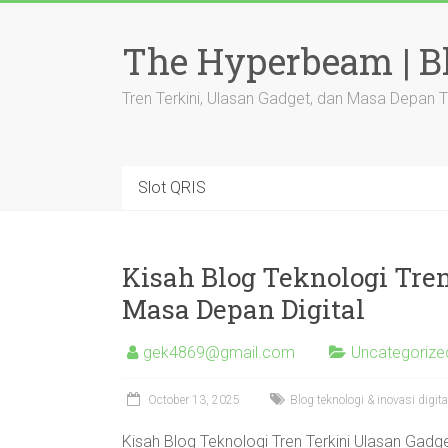
Skip
to
The Hyperbeam | Bl
content
Tren Terkini, Ulasan Gadget, dan Masa Depan 
Slot QRIS
Kisah Blog Teknologi Tre
Masa Depan Digital
gek4869@gmail.com
Uncategorize
October 13, 2025
Blog teknologi & inovasi digit
Kisah Blog Teknologi Tren Terkini Ulasan Gadg