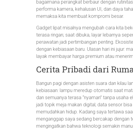
bagaimana perangkat berbaur dengan rutinita
performa kamera, kehalusan UI, dan daya tahan
memaksa kita membuat kompromi besar.
Gadget lipat misalnya mengubah cara kita bek
terasa ringan; saat dibuka, layar lebarnya seper
perawatan jadi pertimbangan penting. Ekosistem
dengan kebiasaan baru. Ulasan hari ini jujur: 
layak membayar harga premium atau menerima
Cerita Pribadi dari Rum
Bangun pagi dengan asisten suara dan kilau
kebiasaan: lampu meredup otomatis saat mataha
dan semuanya terasa “nyaman” tanpa usaha eks
jadi topik meja makan digital; data sensor bi
memudahkan hidup. Kadang saya tertawa saat 
menganggap saya sedang bercakap dengan te
mengingatkan bahwa teknologi semakin manusi