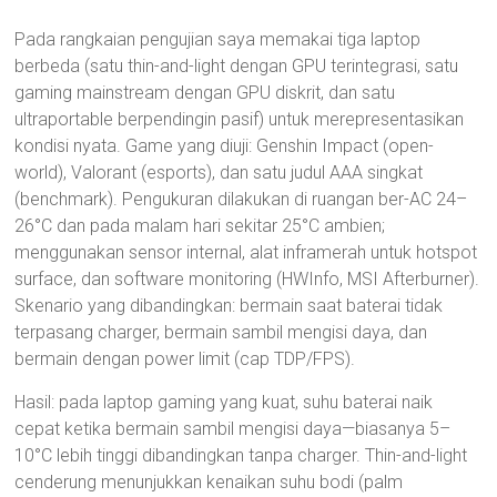
Pada rangkaian pengujian saya memakai tiga laptop
berbeda (satu thin-and-light dengan GPU terintegrasi, satu
gaming mainstream dengan GPU diskrit, dan satu
ultraportable berpendingin pasif) untuk merepresentasikan
kondisi nyata. Game yang diuji: Genshin Impact (open-
world), Valorant (esports), dan satu judul AAA singkat
(benchmark). Pengukuran dilakukan di ruangan ber-AC 24–
26°C dan pada malam hari sekitar 25°C ambien;
menggunakan sensor internal, alat inframerah untuk hotspot
surface, dan software monitoring (HWInfo, MSI Afterburner).
Skenario yang dibandingkan: bermain saat baterai tidak
terpasang charger, bermain sambil mengisi daya, dan
bermain dengan power limit (cap TDP/FPS).
Hasil: pada laptop gaming yang kuat, suhu baterai naik
cepat ketika bermain sambil mengisi daya—biasanya 5–
10°C lebih tinggi dibandingkan tanpa charger. Thin-and-light
cenderung menunjukkan kenaikan suhu bodi (palm