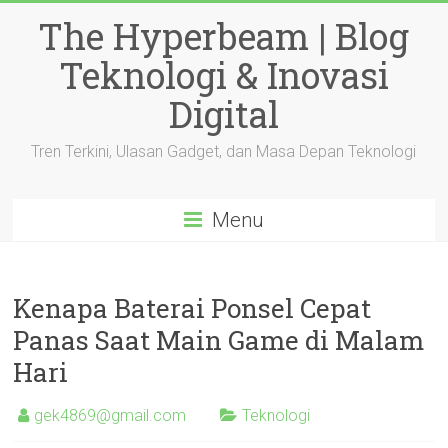
Skip
The Hyperbeam | Blog
to
content
Teknologi & Inovasi
Digital
Tren Terkini, Ulasan Gadget, dan Masa Depan Teknologi
Menu
Kenapa Baterai Ponsel Cepat
Panas Saat Main Game di Malam
Hari
gek4869@gmail.com
Teknologi