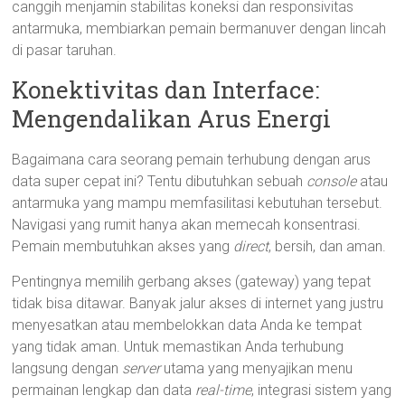
canggih menjamin stabilitas koneksi dan responsivitas
antarmuka, membiarkan pemain bermanuver dengan lincah
di pasar taruhan.
Konektivitas dan Interface:
Mengendalikan Arus Energi
Bagaimana cara seorang pemain terhubung dengan arus
data super cepat ini? Tentu dibutuhkan sebuah
console
atau
antarmuka yang mampu memfasilitasi kebutuhan tersebut.
Navigasi yang rumit hanya akan memecah konsentrasi.
Pemain membutuhkan akses yang
direct
, bersih, dan aman.
Pentingnya memilih gerbang akses (gateway) yang tepat
tidak bisa ditawar. Banyak jalur akses di internet yang justru
menyesatkan atau membelokkan data Anda ke tempat
yang tidak aman. Untuk memastikan Anda terhubung
langsung dengan
server
utama yang menyajikan menu
permainan lengkap dan data
real-time
, integrasi sistem yang