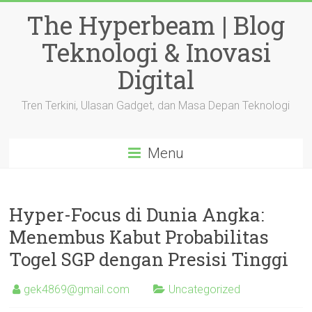
Skip
The Hyperbeam | Blog
to
content
Teknologi & Inovasi
Digital
Tren Terkini, Ulasan Gadget, dan Masa Depan Teknologi
Menu
Hyper-Focus di Dunia Angka:
Menembus Kabut Probabilitas
Togel SGP dengan Presisi Tinggi
gek4869@gmail.com
Uncategorized