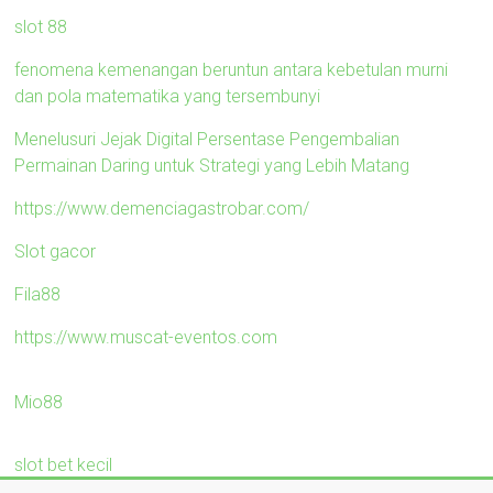
slot 88
fenomena kemenangan beruntun antara kebetulan murni
dan pola matematika yang tersembunyi
Menelusuri Jejak Digital Persentase Pengembalian
Permainan Daring untuk Strategi yang Lebih Matang
https://www.demenciagastrobar.com/
Slot gacor
Fila88
https://www.muscat-eventos.com
Mio88
slot bet kecil