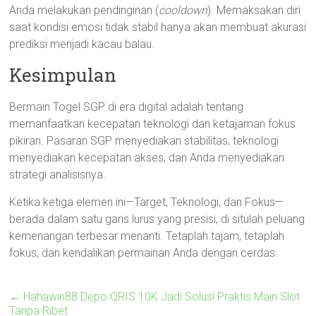
Anda melakukan pendinginan (
cooldown
). Memaksakan diri
saat kondisi emosi tidak stabil hanya akan membuat akurasi
prediksi menjadi kacau balau.
Kesimpulan
Bermain Togel SGP di era digital adalah tentang
memanfaatkan kecepatan teknologi dan ketajaman fokus
pikiran. Pasaran SGP menyediakan stabilitas, teknologi
menyediakan kecepatan akses, dan Anda menyediakan
strategi analisisnya.
Ketika ketiga elemen ini—Target, Teknologi, dan Fokus—
berada dalam satu garis lurus yang presisi, di situlah peluang
kemenangan terbesar menanti. Tetaplah tajam, tetaplah
fokus, dan kendalikan permainan Anda dengan cerdas.
←
Hahawin88 Depo QRIS 10K Jadi Solusi Praktis Main Slot
Tanpa Ribet