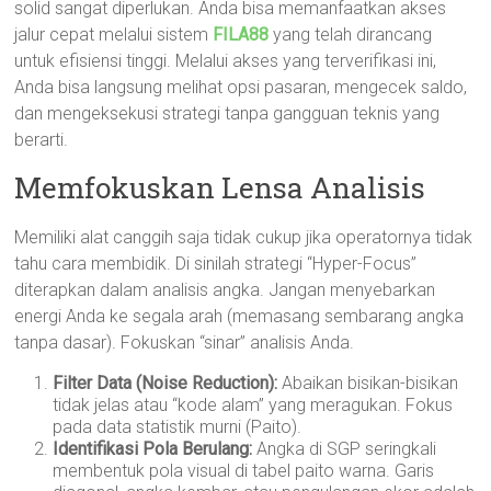
solid sangat diperlukan. Anda bisa memanfaatkan akses
jalur cepat melalui sistem
FILA88
yang telah dirancang
untuk efisiensi tinggi. Melalui akses yang terverifikasi ini,
Anda bisa langsung melihat opsi pasaran, mengecek saldo,
dan mengeksekusi strategi tanpa gangguan teknis yang
berarti.
Memfokuskan Lensa Analisis
Memiliki alat canggih saja tidak cukup jika operatornya tidak
tahu cara membidik. Di sinilah strategi “Hyper-Focus”
diterapkan dalam analisis angka. Jangan menyebarkan
energi Anda ke segala arah (memasang sembarang angka
tanpa dasar). Fokuskan “sinar” analisis Anda.
Filter Data (Noise Reduction):
Abaikan bisikan-bisikan
tidak jelas atau “kode alam” yang meragukan. Fokus
pada data statistik murni (Paito).
Identifikasi Pola Berulang:
Angka di SGP seringkali
membentuk pola visual di tabel paito warna. Garis