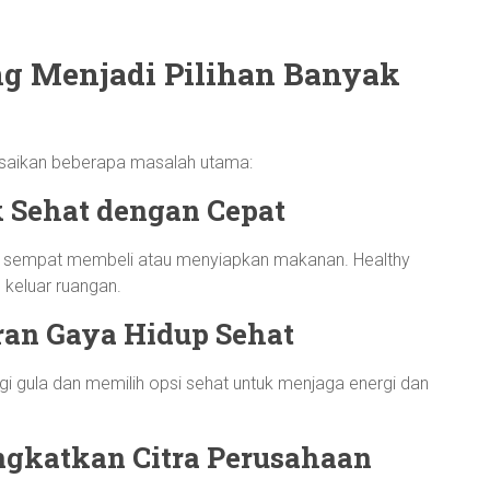
g Menjadi Pilihan Banyak
esaikan beberapa masalah utama:
 Sehat dengan Cepat
k sempat membeli atau menyiapkan makanan. Healthy
 keluar ruangan.
an Gaya Hidup Sehat
i gula dan memilih opsi sehat untuk menjaga energi dan
ingkatkan Citra Perusahaan