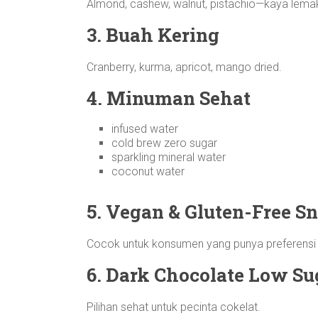
Almond, cashew, walnut, pistachio—kaya lemak
3. Buah Kering
Cranberry, kurma, apricot, mango dried.
4. Minuman Sehat
infused water
cold brew zero sugar
sparkling mineral water
coconut water
5. Vegan & Gluten-Free S
Cocok untuk konsumen yang punya preferensi 
6. Dark Chocolate Low Su
Pilihan sehat untuk pecinta cokelat.