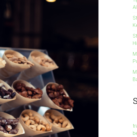
A
S
K
S
Hi
M
Po
M
B
t
b