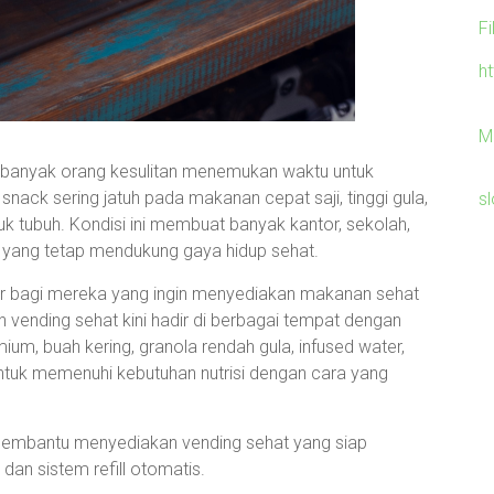
F
h
M
t, banyak orang kesulitan menemukan waktu untuk
nack sering jatuh pada makanan cepat saji, tinggi gula,
sl
k tubuh. Kondisi ini membuat banyak kantor, sekolah,
tis yang tetap mendukung gaya hidup sehat.
r bagi mereka yang ingin menyediakan makanan sehat
n vending sehat kini hadir di berbagai tempat dengan
mium, buah kering, granola rendah gula, infused water,
ntuk memenuhi kebutuhan nutrisi dengan cara yang
 membantu menyediakan vending sehat yang siap
dan sistem refill otomatis.