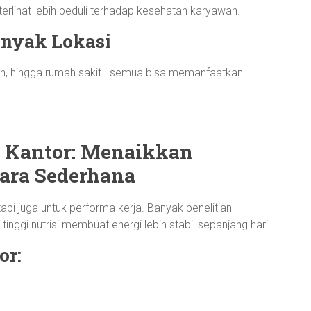
rlihat lebih peduli terhadap kesehatan karyawan.
anyak Lokasi
kolah, hingga rumah sakit—semua bisa memanfaatkan
 Kantor: Menaikkan
Cara Sederhana
api juga untuk performa kerja. Banyak penelitian
ggi nutrisi membuat energi lebih stabil sepanjang hari.
or: