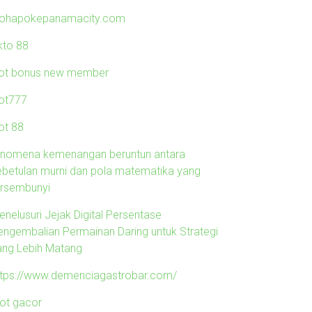
lohapokepanamacity.com
kto 88
lot bonus new member
lot777
ot 88
enomena kemenangan beruntun antara
ebetulan murni dan pola matematika yang
ersembunyi
enelusuri Jejak Digital Persentase
engembalian Permainan Daring untuk Strategi
ang Lebih Matang
ttps://www.demenciagastrobar.com/
lot gacor