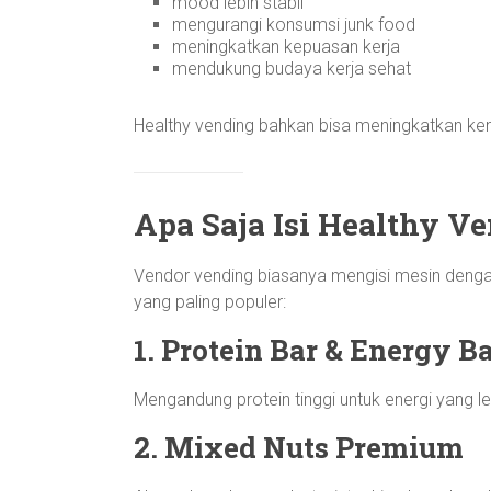
mood lebih stabil
mengurangi konsumsi junk food
meningkatkan kepuasan kerja
mendukung budaya kerja sehat
Healthy vending bahkan bisa meningkatkan ken
Apa Saja Isi Healthy V
Vendor vending biasanya mengisi mesin dengan
yang paling populer:
1. Protein Bar & Energy B
Mengandung protein tinggi untuk energi yang le
2. Mixed Nuts Premium