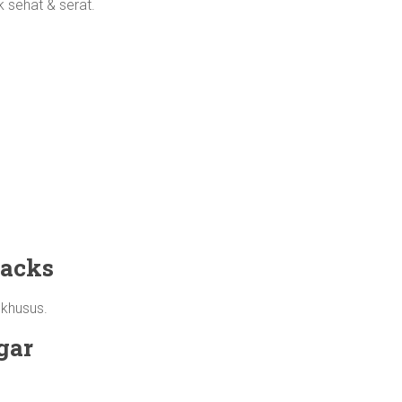
 sehat & serat.
nacks
khusus.
gar