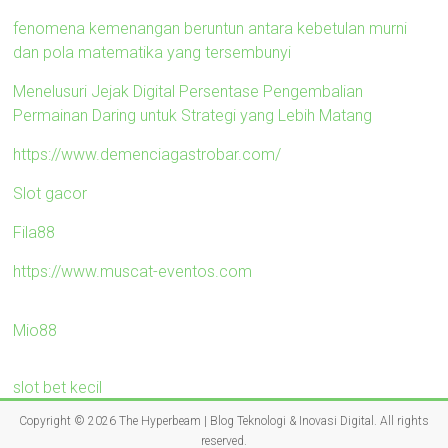
fenomena kemenangan beruntun antara kebetulan murni
dan pola matematika yang tersembunyi
Menelusuri Jejak Digital Persentase Pengembalian
Permainan Daring untuk Strategi yang Lebih Matang
https://www.demenciagastrobar.com/
Slot gacor
Fila88
https://www.muscat-eventos.com
Mio88
slot bet kecil
Copyright © 2026
The Hyperbeam | Blog Teknologi & Inovasi Digital
. All rights
reserved.