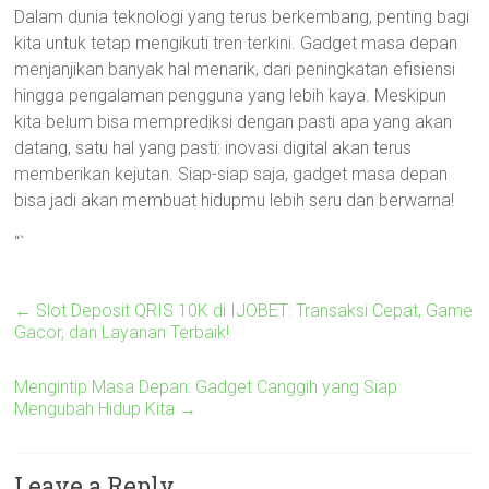
Dalam dunia teknologi yang terus berkembang, penting bagi
kita untuk tetap mengikuti tren terkini. Gadget masa depan
menjanjikan banyak hal menarik, dari peningkatan efisiensi
hingga pengalaman pengguna yang lebih kaya. Meskipun
kita belum bisa memprediksi dengan pasti apa yang akan
datang, satu hal yang pasti: inovasi digital akan terus
memberikan kejutan. Siap-siap saja, gadget masa depan
bisa jadi akan membuat hidupmu lebih seru dan berwarna!
“`
←
Slot Deposit QRIS 10K di IJOBET: Transaksi Cepat, Game
Gacor, dan Layanan Terbaik!
Mengintip Masa Depan: Gadget Canggih yang Siap
Mengubah Hidup Kita
→
Leave a Reply