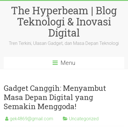
Skip
The Hyperbeam | Blog
to
content
Teknologi & Inovasi
Digital
Tren Terkini, Ulasan Gadget, dan Masa Depan Teknologi
Menu
Gadget Canggih: Menyambut
Masa Depan Digital yang
Semakin Menggoda!
gek4869@gmail.com
Uncategorized