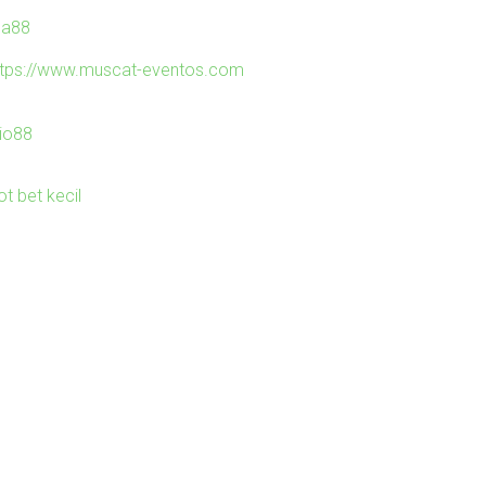
ila88
ttps://www.muscat-eventos.com
io88
ot bet kecil