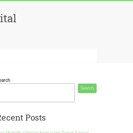
ital
earch
Search
Recent Posts
ips Memilih Gilingan Kopi yang Tepat Sesuai