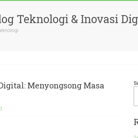
og Teknologi & Inovasi Dig
Teknologi
Digital: Menyongsong Masa
S
d
T