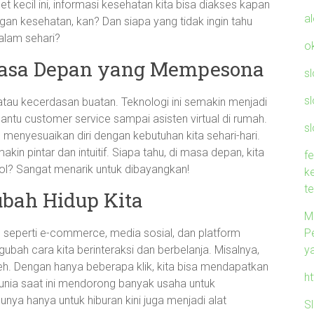
t kecil ini, informasi kesehatan kita bisa diakses kapan
a
engan kesehatan, kan? Dan siapa yang tidak ingin tahu
alam sehari?
o
: Masa Depan yang Mempesona
s
s
 atau kecerdasan buatan. Teknologi ini semakin menjadi
antu customer service sampai asisten virtual di rumah.
sl
menyesuaikan diri dengan kebutuhan kita sehari-hari.
n pintar dan intuitif. Siapa tahu, di masa depan, kita
f
rol? Sangat menarik untuk dibayangkan!
k
t
ubah Hidup Kita
M
P
al seperti e-commerce, media sosial, dan platform
y
ubah cara kita berinteraksi dan berbelanja. Misalnya,
neh. Dengan hanya beberapa klik, kita bisa mendapatkan
h
dunia saat ini mendorong banyak usaha untuk
unya hanya untuk hiburan kini juga menjadi alat
S