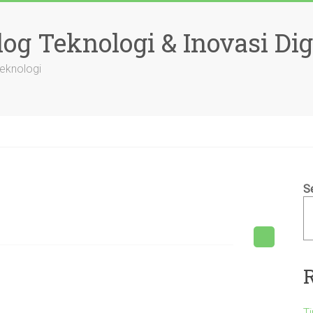
og Teknologi & Inovasi Dig
Teknologi
S
T