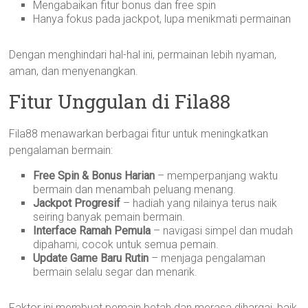
Mengabaikan fitur bonus dan free spin
Hanya fokus pada jackpot, lupa menikmati permainan
Dengan menghindari hal-hal ini, permainan lebih nyaman,
aman, dan menyenangkan.
Fitur Unggulan di Fila88
Fila88 menawarkan berbagai fitur untuk meningkatkan
pengalaman bermain:
Free Spin & Bonus Harian
– memperpanjang waktu
bermain dan menambah peluang menang.
Jackpot Progresif
– hadiah yang nilainya terus naik
seiring banyak pemain bermain.
Interface Ramah Pemula
– navigasi simpel dan mudah
dipahami, cocok untuk semua pemain.
Update Game Baru Rutin
– menjaga pengalaman
bermain selalu segar dan menarik.
Faktor ini membuat pemain betah dan merasa dihargai, baik