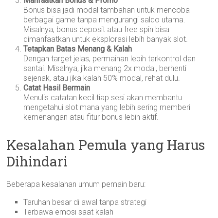
Manfaatkan Bonus & Promo
Bonus bisa jadi modal tambahan untuk mencoba
berbagai game tanpa mengurangi saldo utama.
Misalnya, bonus deposit atau free spin bisa
dimanfaatkan untuk eksplorasi lebih banyak slot.
Tetapkan Batas Menang & Kalah
Dengan target jelas, permainan lebih terkontrol dan
santai. Misalnya, jika menang 2x modal, berhenti
sejenak, atau jika kalah 50% modal, rehat dulu.
Catat Hasil Bermain
Menulis catatan kecil tiap sesi akan membantu
mengetahui slot mana yang lebih sering memberi
kemenangan atau fitur bonus lebih aktif.
Kesalahan Pemula yang Harus
Dihindari
Beberapa kesalahan umum pemain baru:
Taruhan besar di awal tanpa strategi
Terbawa emosi saat kalah