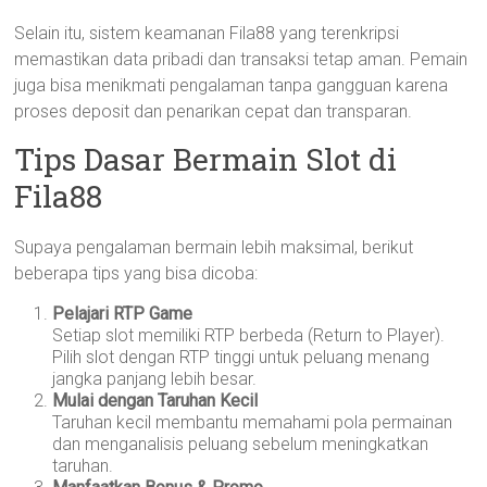
Selain itu, sistem keamanan Fila88 yang terenkripsi
memastikan data pribadi dan transaksi tetap aman. Pemain
juga bisa menikmati pengalaman tanpa gangguan karena
proses deposit dan penarikan cepat dan transparan.
Tips Dasar Bermain Slot di
Fila88
Supaya pengalaman bermain lebih maksimal, berikut
beberapa tips yang bisa dicoba:
Pelajari RTP Game
Setiap slot memiliki RTP berbeda (Return to Player).
Pilih slot dengan RTP tinggi untuk peluang menang
jangka panjang lebih besar.
Mulai dengan Taruhan Kecil
Taruhan kecil membantu memahami pola permainan
dan menganalisis peluang sebelum meningkatkan
taruhan.