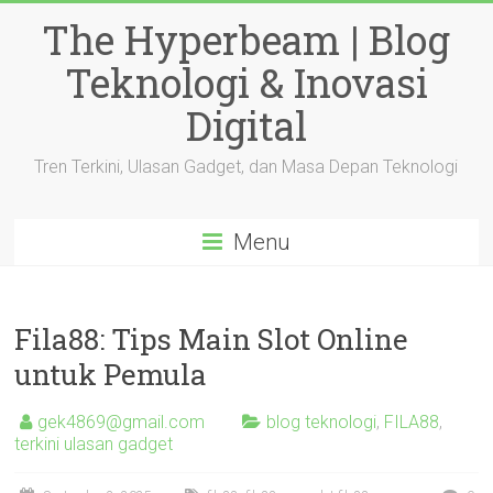
Skip
The Hyperbeam | Blog
to
content
Teknologi & Inovasi
Digital
Tren Terkini, Ulasan Gadget, dan Masa Depan Teknologi
Menu
Fila88: Tips Main Slot Online
untuk Pemula
gek4869@gmail.com
blog teknologi
,
FILA88
,
terkini ulasan gadget