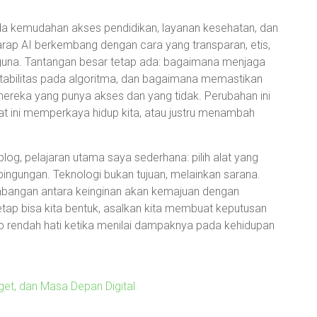
 kemudahan akses pendidikan, layanan kesehatan, dan
rharap AI berkembang dengan cara yang transparan, etis,
guna. Tantangan besar tetap ada: bagaimana menjaga
bilitas pada algoritma, dan bagaimana memastikan
mereka yang punya akses dan yang tidak. Perubahan ini
lat ini memperkaya hidup kita, atau justru menambah
log, pelajaran utama saya sederhana: pilih alat yang
gungan. Teknologi bukan tujuan, melainkan sarana.
eimbangan antara keinginan akan kemajuan dengan
tap bisa kita bentuk, asalkan kita membuat keputusan
ap rendah hati ketika menilai dampaknya pada kehidupan
et, dan Masa Depan Digital