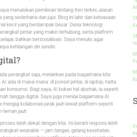
A
ya menuliskan pemikiran tentang tren terkini, ulasan
ang sederhana dan jujur. Blog ini lahir dari kebiasaan
S
hal kecil yang berdampak besar. Dunia teknologi
K
erangkat pintar yang makin terhubung, serta platform
S
belajar, bahkan bersosialisasi. Saya menulis agar
Hi
a kehilangan diri sendiri.
M
gital?
Po
M
us pada perangkat saja, melainkan pada bagaimana kita
B
I ada di mana-mana: di ponsel pintar, di laptop, hatta
an konsumsi. Bagi saya, AI bukan hal abstrak; ia seperti
ah tangga digital. Saya juga menilai bagaimana AI
enguji kolaborasi jarak jauh lewat platform seperti
n-teman jauh.
proses lebih dekat dengan kita. Ini berarti respons lebih
t
Perangkat wearable — jam tangan, gelang kesehatan,
b