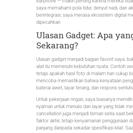
earphone — makin penting karena mereka tidak
saya memahami pola tidur, denyut nadi, dan akt
berintegrasi, saya merasa ekosistem digital men
dipecahkan.
Ulasan Gadget: Apa yang
Sekarang?
Ulasan gadget menjadi bagian favorit saya: bu
alat itu memenuhi kebutuhan nyata. Contoh sed
tetapi apakah hasil foto di malam hari cukup 
mencoba memastikan bahwa kenyataan penggu
baterai awet, layar terang, dan respons sentuh
Untuk pekerjaan ringan, saya biasanya memili
nyaman untuk menulis dan layar yang tidak m
cancellation juga menjadi teman setia saat be
faktor akhir, tetapi kenyamanan penggunaan dan
panjang daripada sekadar spesifikasi kilat. S