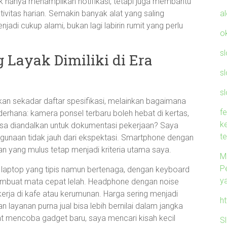
 hanya menampilkan notifikasi, tetapi juga membantu
a
ivitas harian. Semakin banyak alat yang saling
jadi cukup alami, bukan lagi labirin rumit yang perlu
o
s
 Layak Dimiliki di Era
s
sl
kan sekadar daftar spesifikasi, melainkan bagaimana
f
erhana: kamera ponsel terbaru boleh hebat di kertas,
k
bisa diandalkan untuk dokumentasi pekerjaan? Saya
t
naan tidak jauh dari ekspektasi. Smartphone dengan
an yang mulus tetap menjadi kriteria utama saya.
M
P
h laptop yang tipis namun bertenaga, dengan keyboard
y
embuat mata cepat lelah. Headphone dengan noise
kerja di kafe atau kerumunan. Harga sering menjadi
h
 layanan purna jual bisa lebih bernilai dalam jangka
aat mencoba gadget baru, saya mencari kisah kecil
S