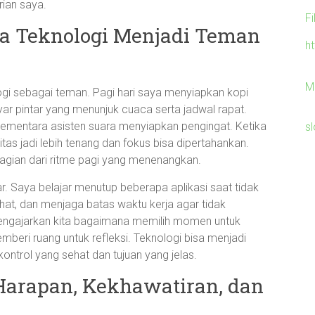
rian saya.
F
ika Teknologi Menjadi Teman
h
M
logi sebagai teman. Pagi hari saya menyiapkan kopi
r pintar yang menunjuk cuaca serta jadwal rapat.
sementara asisten suara menyiapkan pengingat. Ketika
sl
nitas jadi lebih tenang dan fokus bisa dipertahankan.
bagian dari ritme pagi yang menenangkan.
r. Saya belajar menutup beberapa aplikasi saat tidak
rahat, dan menjaga batas waktu kerja agar tidak
ngajarkan kita bagaimana memilih momen untuk
emberi ruang untuk refleksi. Teknologi bisa menjadi
ontrol yang sehat dan tujuan yang jelas.
Harapan, Kekhawatiran, dan