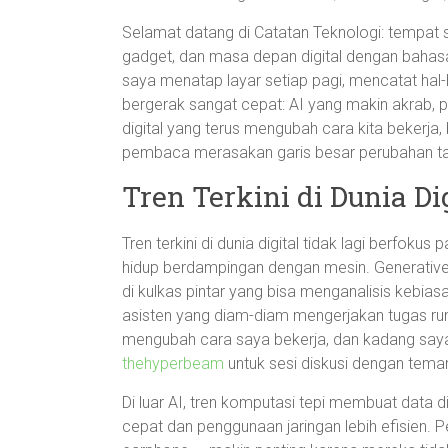
Selamat datang di Catatan Teknologi: tempat sa
gadget, dan masa depan digital dengan bahasa y
saya menatap layar setiap pagi, mencatat hal-
bergerak sangat cepat: AI yang makin akrab, p
digital yang terus mengubah cara kita bekerja, 
pembaca merasakan garis besar perubahan tanp
Tren Terkini di Dunia Di
Tren terkini di dunia digital tidak lagi berfok
hidup berdampingan dengan mesin. Generative A
di kulkas pintar yang bisa menganalisis kebiasa
asisten yang diam-diam mengerjakan tugas rum
mengubah cara saya bekerja, dan kadang saya m
thehyperbeam
untuk sesi diskusi dengan tema
Di luar AI, tren komputasi tepi membuat data di
cepat dan penggunaan jaringan lebih efisien. 