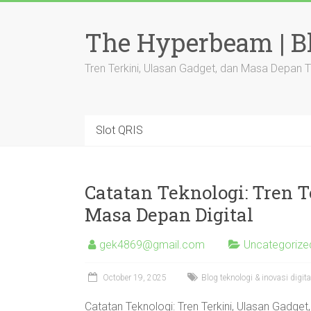
Skip
to
The Hyperbeam | Bl
content
Tren Terkini, Ulasan Gadget, dan Masa Depan 
Slot QRIS
Catatan Teknologi: Tren T
Masa Depan Digital
gek4869@gmail.com
Uncategorize
October 19, 2025
Blog teknologi & inovasi digit
Catatan Teknologi: Tren Terkini, Ulasan Gadget