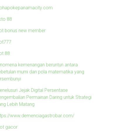
lohapokepanamacity.com
kto 88
lot bonus new member
lot777
ot 88
enomena kemenangan beruntun antara
ebetulan murni dan pola matematika yang
ersembunyi
enelusuri Jejak Digital Persentase
engembalian Permainan Daring untuk Strategi
ang Lebih Matang
ttps://www.demenciagastrobar.com/
lot gacor