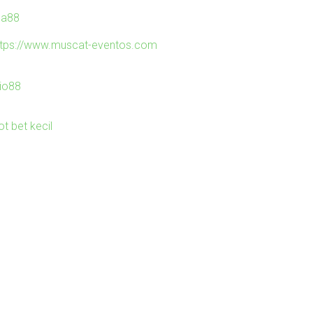
ila88
ttps://www.muscat-eventos.com
io88
ot bet kecil