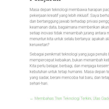
Masa depan teknologi membawa harapan pada
pekerjaan kreatif yang lebih inklusif. Saya be
dan bertanggung jawab terhadap privasi peng
keamanan data, bagaimana memberikan akunta
setiap inovasi tidak menambah jurang antara 
menuntun kita untuk selalu bertanya: apakah a
keruwetan?
Sebagai penikmat teknologi yang juga penulis b
mempercepat kebaikan, bukan menambah kebin
Kita perlu belajar, berbagi, dan menjaga kes
kebutuhan untuk tetap humanis. Masa depan te
yang sadar, berani mencoba hal baru, dan tet
sehari-hari.
←
Membahas Tren Teknologi Terkini, Ulas Gadg