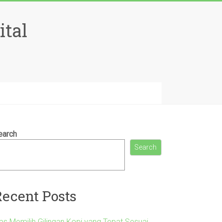
ital
earch
Search
Recent Posts
ips Memilih Gilingan Kopi yang Tepat Sesuai