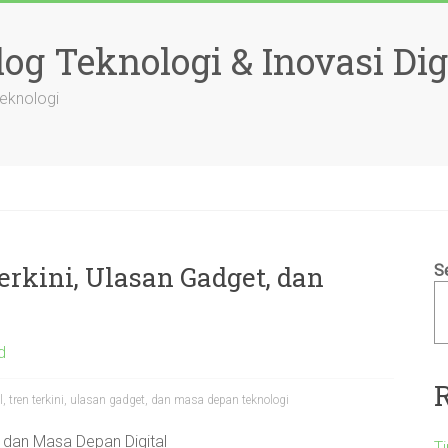
og Teknologi & Inovasi Dig
Teknologi
erkini, Ulasan Gadget, dan
S
d
al, tren terkini, ulasan gadget, dan masa depan teknologi
, dan Masa Depan Digital
T