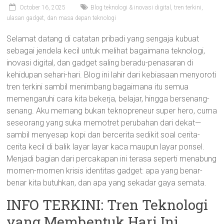
October 16, 2025
Blog teknologi & inovasi digital, tren terkini,
ulasan gadget, dan masa depan teknologi
Selamat datang di catatan pribadi yang sengaja kubuat
sebagai jendela kecil untuk melihat bagaimana teknologi,
inovasi digital, dan gadget saling beradu-penasaran di
kehidupan sehari-hari. Blog ini lahir dari kebiasaan menyoroti
tren terkini sambil menimbang bagaimana itu semua
memengaruhi cara kita bekerja, belajar, hingga bersenang-
senang. Aku memang bukan teknopreneur super hero, cuma
seseorang yang suka memotret perubahan dari dekat—
sambil menyesap kopi dan bercerita sedikit soal cerita-
cerita kecil di balik layar layar kaca maupun layar ponsel.
Menjadi bagian dari percakapan ini terasa seperti menabung
momen-momen krisis identitas gadget: apa yang benar-
benar kita butuhkan, dan apa yang sekadar gaya semata.
INFO TERKINI: Tren Teknologi
yang Membentuk Hari Ini