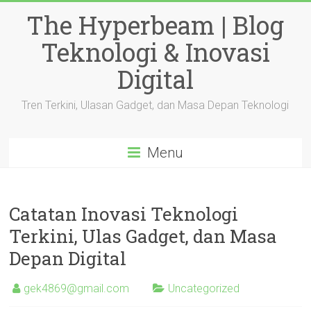
Skip
The Hyperbeam | Blog
to
content
Teknologi & Inovasi
Digital
Tren Terkini, Ulasan Gadget, dan Masa Depan Teknologi
Menu
Catatan Inovasi Teknologi
Terkini, Ulas Gadget, dan Masa
Depan Digital
gek4869@gmail.com
Uncategorized