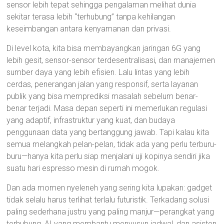
sensor lebih tepat sehingga pengalaman melihat dunia
sekitar terasa lebih “terhubung” tanpa kehilangan
keseimbangan antara kenyamanan dan privasi.
Di level kota, kita bisa membayangkan jaringan 6G yang
lebih gesit, sensor-sensor terdesentralisasi, dan manajemen
sumber daya yang lebih efisien. Lalu lintas yang lebih
cerdas, penerangan jalan yang responsif, serta layanan
publik yang bisa memprediksi masalah sebelum benar-
benar terjadi. Masa depan seperti ini memerlukan regulasi
yang adaptif, infrastruktur yang kuat, dan budaya
penggunaan data yang bertanggung jawab. Tapi kalau kita
semua melangkah pelan-pelan, tidak ada yang perlu terburu-
buru—hanya kita perlu siap menjalani uji kopinya sendiri jika
suatu hari espresso mesin di rumah mogok.
Dan ada momen nyeleneh yang sering kita lupakan: gadget
tidak selalu harus terlihat terlalu futuristik. Terkadang solusi
paling sederhana justru yang paling manjur—perangkat yang
terhubung, AI yang membantu menyusun jadwal, dan asisten