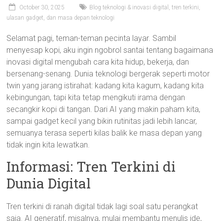
October 30, 2025
Blog teknologi & inovasi digital, tren terkini,
ulasan gadget, dan masa depan teknologi
Selamat pagi, teman-teman pecinta layar. Sambil
menyesap kopi, aku ingin ngobrol santai tentang bagaimana
inovasi digital mengubah cara kita hidup, bekerja, dan
bersenang-senang. Dunia teknologi bergerak seperti motor
twin yang jarang istirahat: kadang kita kagum, kadang kita
kebingungan, tapi kita tetap mengikuti irama dengan
secangkir kopi di tangan. Dari AI yang makin paham kita,
sampai gadget kecil yang bikin rutinitas jadi lebih lancar,
semuanya terasa seperti kilas balik ke masa depan yang
tidak ingin kita lewatkan.
Informasi: Tren Terkini di
Dunia Digital
Tren terkini di ranah digital tidak lagi soal satu perangkat
saja. AI generatif, misalnya, mulai membantu menulis ide,