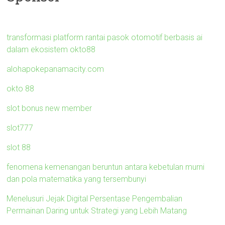
transformasi platform rantai pasok otomotif berbasis ai
dalam ekosistem okto88
alohapokepanamacity.com
okto 88
slot bonus new member
slot777
slot 88
fenomena kemenangan beruntun antara kebetulan murni
dan pola matematika yang tersembunyi
Menelusuri Jejak Digital Persentase Pengembalian
Permainan Daring untuk Strategi yang Lebih Matang