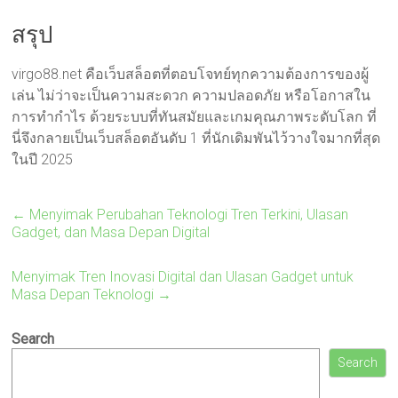
สรุป
virgo88.net คือเว็บสล็อตที่ตอบโจทย์ทุกความต้องการของผู้
เล่น ไม่ว่าจะเป็นความสะดวก ความปลอดภัย หรือโอกาสใน
การทำกำไร ด้วยระบบที่ทันสมัยและเกมคุณภาพระดับโลก ที่
นี่จึงกลายเป็นเว็บสล็อตอันดับ 1 ที่นักเดิมพันไว้วางใจมากที่สุด
ในปี 2025
←
Menyimak Perubahan Teknologi Tren Terkini, Ulasan
Gadget, dan Masa Depan Digital
Menyimak Tren Inovasi Digital dan Ulasan Gadget untuk
Masa Depan Teknologi
→
Search
Search