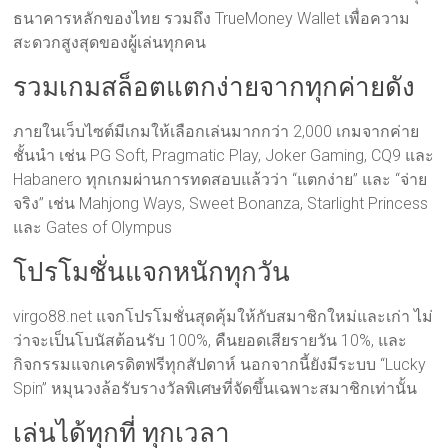
ธนาคารหลักของไทย รวมถึง TrueMoney Wallet เพื่อความ
สะดวกสูงสุดของผู้เล่นทุกคน
รวมเกมสล็อตแตกง่ายจากทุกค่ายดัง
ภายในเว็บไซต์มีเกมให้เลือกเล่นมากกว่า 2,000 เกมจากค่าย
ชั้นนำ เช่น PG Soft, Pragmatic Play, Joker Gaming, CQ9 และ
Habanero ทุกเกมผ่านการทดสอบแล้วว่า “แตกง่าย” และ “จ่าย
จริง” เช่น Mahjong Ways, Sweet Bonanza, Starlight Princess
และ Gates of Olympus
โปรโมชั่นแจกหนักทุกวัน
virgo88.net แจกโปรโมชั่นสุดคุ้มให้กับสมาชิกใหม่และเก่า ไม่
ว่าจะเป็นโบนัสต้อนรับ 100%, คืนยอดเสียรายวัน 10%, และ
กิจกรรมแจกเครดิตฟรีทุกสัปดาห์ นอกจากนี้ยังมีระบบ “Lucky
Spin” หมุนวงล้อรับรางวัลพิเศษที่จัดขึ้นเฉพาะสมาชิกเท่านั้น
เล่นได้ทุกที่ ทุกเวลา