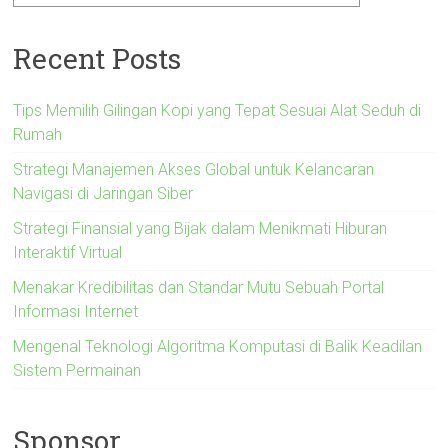
Recent Posts
Tips Memilih Gilingan Kopi yang Tepat Sesuai Alat Seduh di
Rumah
Strategi Manajemen Akses Global untuk Kelancaran
Navigasi di Jaringan Siber
Strategi Finansial yang Bijak dalam Menikmati Hiburan
Interaktif Virtual
Menakar Kredibilitas dan Standar Mutu Sebuah Portal
Informasi Internet
Mengenal Teknologi Algoritma Komputasi di Balik Keadilan
Sistem Permainan
Sponsor